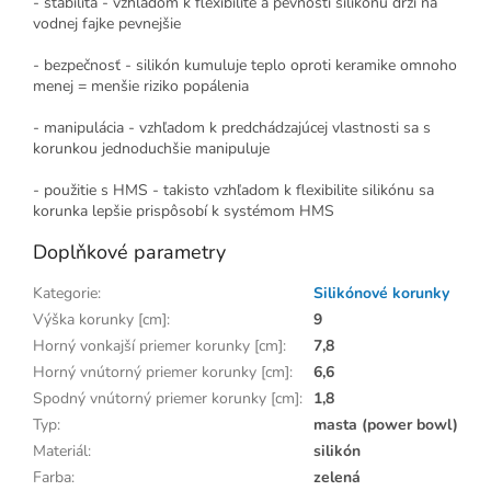
- stabilita - vzhľadom k flexibilite a pevnosti silikónu drží na
vodnej fajke pevnejšie
- bezpečnosť - silikón kumuluje teplo oproti keramike omnoho
menej = menšie riziko popálenia
- manipulácia - vzhľadom k predchádzajúcej vlastnosti sa s
korunkou jednoduchšie manipuluje
- použitie s HMS - takisto vzhľadom k flexibilite silikónu sa
korunka lepšie prispôsobí k systémom HMS
Doplňkové parametry
Kategorie
:
Silikónové korunky
Výška korunky [cm]
:
9
Horný vonkajší priemer korunky [cm]
:
7,8
Horný vnútorný priemer korunky [cm]
:
6,6
Spodný vnútorný priemer korunky [cm]
:
1,8
Typ
:
masta (power bowl)
Materiál
:
silikón
Farba
:
zelená