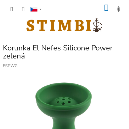
Přejít
NÁKU
na
obsah
KOŠÍK
Korunka El Nefes Silicone Power
zelená
ESPWG