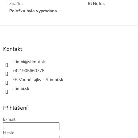
Značka
:
El Nefes
Položka byla vyprodána…
Z
á
p
a
Kontakt
t
í
stimbi
@
stimbi.sk
+421905660778
FB Vodné fajky - Stimbi.sk
stimbi.sk
Přihlášení
E-mail
Heslo