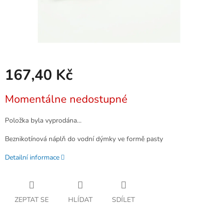
167,40 Kč
Měrná
Momentálne nedostupné
cena:
Položka byla vyprodána…
Beznikotínová náplň do vodní dýmky ve formě pasty
Detailní informace
ZEPTAT SE
HLÍDAT
SDÍLET