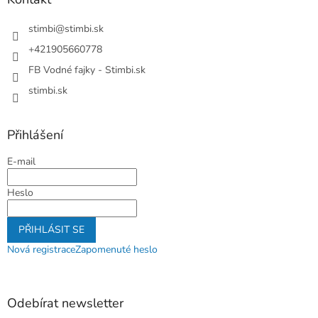
t
í
stimbi
@
stimbi.sk
+421905660778
FB Vodné fajky - Stimbi.sk
stimbi.sk
Přihlášení
E-mail
Heslo
PŘIHLÁSIT SE
Nová registrace
Zapomenuté heslo
Odebírat newsletter