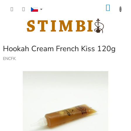
Přejít
NÁKU
na
obsah
KOŠÍK
Hookah Cream French Kiss 120g
ENCFK