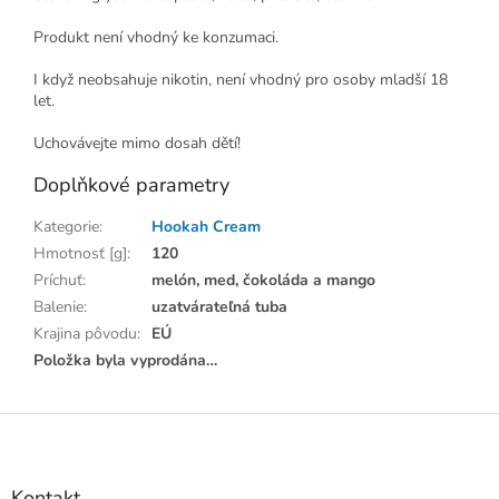
Produkt není vhodný ke konzumaci.
I když neobsahuje nikotin, není vhodný pro osoby mladší 18
let.
Uchovávejte mimo dosah dětí!
Doplňkové parametry
Kategorie
:
Hookah Cream
Hmotnosť [g]
:
120
Príchuť
:
melón, med, čokoláda a mango
Balenie
:
uzatvárateľná tuba
Krajina pôvodu
:
EÚ
Položka byla vyprodána…
Z
á
p
a
Kontakt