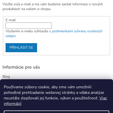
Vložte svůj e-mail a my vám budeme zasílat informace o nových
produktech na našem e-shopu.
E-mail
Vložením e-mailu súhlasíte s
podmienkami ochrany osobných
údajov
PŘIHLÁSIT SE
Informácie pre vás
Blog
Kontakty
Používame súbory cookie, aby sme vám umožnili
Obchodné podmienky
pohodlné prehliadanie webovej stránky a vďaka analýze
Podmienky ochrany osobných údajov
neustále zlepšovali jej funkcie, výkon a použiteľnosť.
Viac
informácií