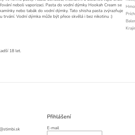
dpařování neboli vaporizaci. Pasta do vodní dýmky Hookah Cream se
Hmot
kamínky nebo tabák do vodní dýmky. Tato shisha pasta zvýrazňuje
Príc
u trvání. Vodní dýmka může být přece skvělá i bez nikotinu :)
Bale
Kraj
adší 18 let.
Přihlášení
E-mail
@
stimbi.sk