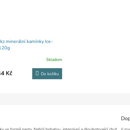
ckz minerální kamínky Ice-
120g
Skladom
44 Kč
Do košíku
Dop
ve formě pasty. Nabízí bohatou, intenzivní a dlouhotrvající chuť.
Kate