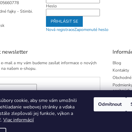
05660778
Heslo
né fajky - Stimbi.
PŘIHLÁSIT SE
.sk
Nová registrace
Zapomenuté heslo
 newsletter
Informác
j e-mail a my vám budeme zasílat informace o nových
Blog
 na našem e-shopu.
Kontakty
Obchodné
Podmienky
osobných 
 e-mailu súhlasíte s
podmienkami ochrany osobných
úbory cookie, aby sme vám umožnili
Odmítnout
ehliadanie webovej stránky a vďaka
tále zlepšovali jej funkcie, výkon a
ÁSIT SE
ť.
Viac informácií