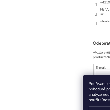
+4219
FB Vod
sk
stimbi
Odebírat
Vložte svů
produktech
E-mail
Vložením
údajov
Používame s
pohodlné pr
analýze neus
PŘIHL
použiteľnos