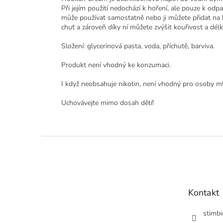
Při jejím použití nedochází k hoření, ale pouze k o
může používat samostatně nebo ji můžete přidat na 
chuť a zároveň díky ní můžete zvýšit kouřivost a délk
Složení: glycerinová pasta, voda, příchutě, barviva.
Produkt není vhodný ke konzumaci.
I když neobsahuje nikotin, není vhodný pro osoby ml
Uchovávejte mimo dosah dětí!
Z
á
p
a
t
Kontakt
í
stimbi