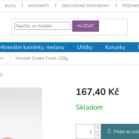
BLOG
KONTAKTY
OBCHODNÉ PODMIENKY
PODMIE
HLEDAT
Minerální kamínky, melasy
Uhlíky
Korunky
am
Hookah Cream Fresh 120g
CF
167,40 Kč
Měrná
Skladom
cena:
Přidat do koš