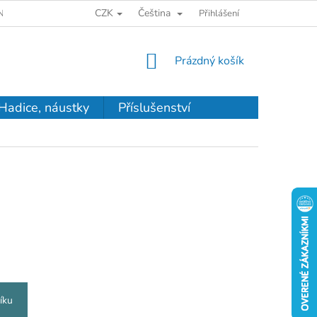
CZK
Čeština
NKY OCHRANY OSOBNÝCH ÚDAJOV
Přihlášení
NÁKUPNÍ
Prázdný košík
KOŠÍK
Hadice, náustky
Příslušenství
íku