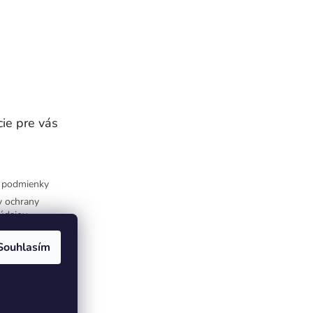
ie pre vás
 podmienky
 ochrany
údajov
Souhlasím