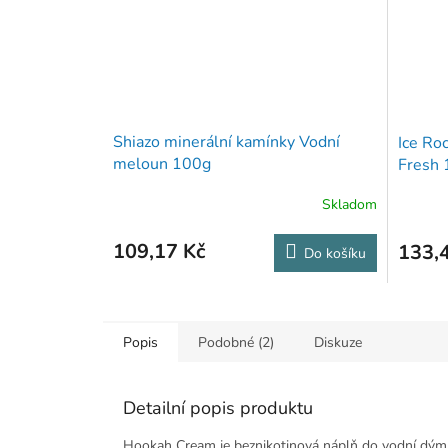
Shiazo minerální kamínky Vodní
Ice Ro
meloun 100g
Fresh 
Skladom
109,17 Kč
133,
Do košíku
Popis
Podobné (2)
Diskuze
Detailní popis produktu
Hookah Cream je beznikotinová náplň do vodní dýmky 