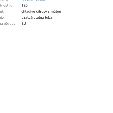
nosť [g]
:
120
huť
:
chladivé citrusy s mätou
nie
:
uzatvárateľná tuba
ina pôvodu
:
EÚ