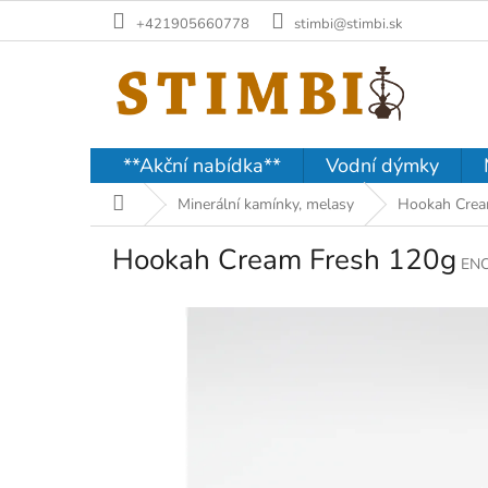
Přejít
+421905660778
stimbi@stimbi.sk
na
obsah
**Akční nabídka**
Vodní dýmky
Domů
Minerální kamínky, melasy
Hookah Cre
Hookah Cream Fresh 120g
EN