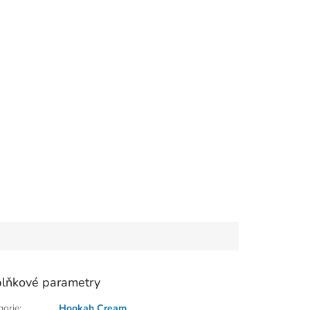
lňkové parametry
gorie
:
Hookah Cream