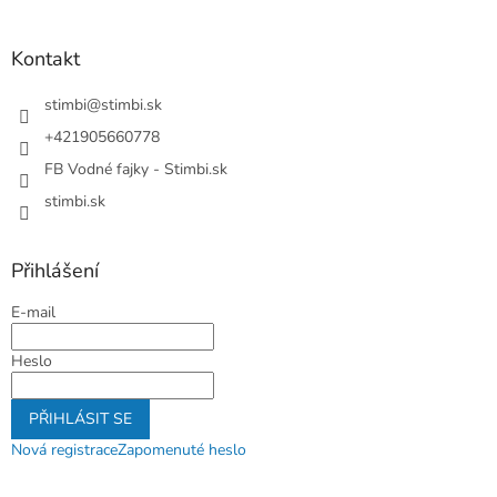
á
p
a
Kontakt
t
í
stimbi
@
stimbi.sk
+421905660778
FB Vodné fajky - Stimbi.sk
stimbi.sk
Přihlášení
E-mail
Heslo
PŘIHLÁSIT SE
Nová registrace
Zapomenuté heslo