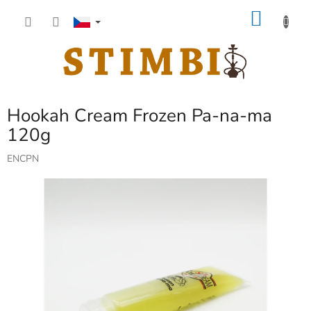
Přejít
NÁKU
na
obsah
KOŠÍK
Hookah Cream Frozen Pa-na-ma
120g
ENCPN