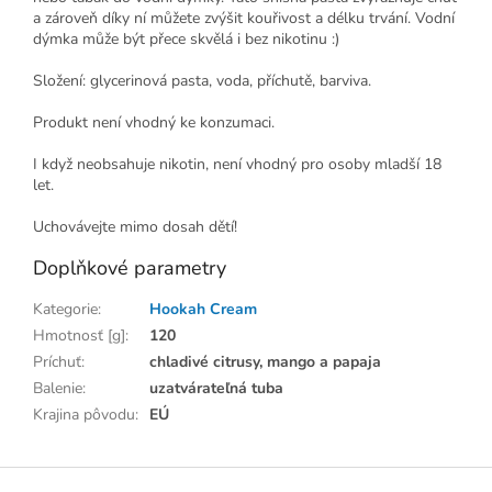
a zároveň díky ní můžete zvýšit kouřivost a délku trvání. Vodní
dýmka může být přece skvělá i bez nikotinu :)
Složení: glycerinová pasta, voda, příchutě, barviva.
Produkt není vhodný ke konzumaci.
I když neobsahuje nikotin, není vhodný pro osoby mladší 18
let.
Uchovávejte mimo dosah dětí!
Doplňkové parametry
Kategorie
:
Hookah Cream
Hmotnosť [g]
:
120
Príchuť
:
chladivé citrusy, mango a papaja
Balenie
:
uzatvárateľná tuba
Krajina pôvodu
:
EÚ
Z