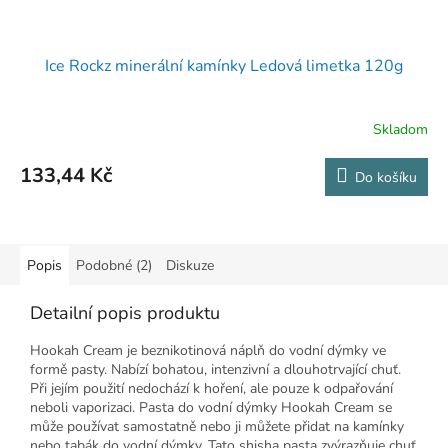
Ice Rockz minerální kamínky Ledová limetka 120g
Skladom
133,44 Kč
Do košíku
Popis
Podobné (2)
Diskuze
Detailní popis produktu
Hookah Cream je beznikotinová náplň do vodní dýmky ve
formě pasty. Nabízí bohatou, intenzivní a dlouhotrvající chuť.
Při jejím použití nedochází k hoření, ale pouze k odpařování
neboli vaporizaci. Pasta do vodní dýmky Hookah Cream se
může používat samostatně nebo ji můžete přidat na kamínky
nebo tabák do vodní dýmky. Tato shisha pasta zvýrazňuje chuť