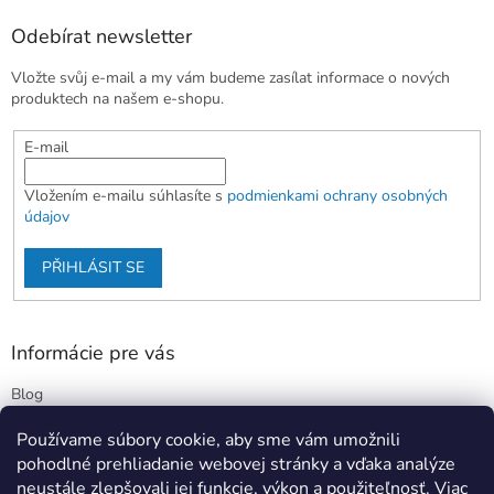
Odebírat newsletter
Vložte svůj e-mail a my vám budeme zasílat informace o nových
produktech na našem e-shopu.
E-mail
Vložením e-mailu súhlasíte s
podmienkami ochrany osobných
údajov
PŘIHLÁSIT SE
Informácie pre vás
Blog
Kontakty
Používame súbory cookie, aby sme vám umožnili
Obchodné podmienky
pohodlné prehliadanie webovej stránky a vďaka analýze
Podmienky ochrany osobných údajov
neustále zlepšovali jej funkcie, výkon a použiteľnosť.
Viac