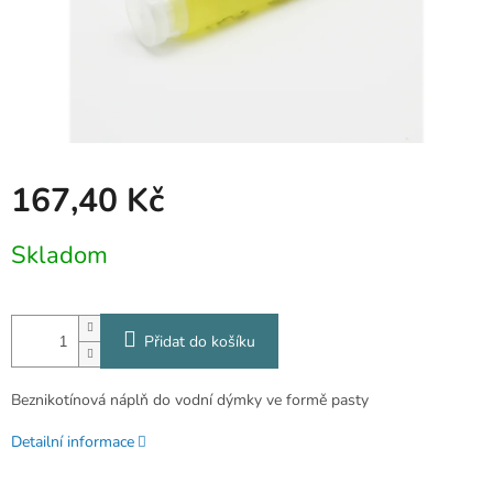
167,40 Kč
Měrná
Skladom
cena:
Přidat do košíku
Beznikotínová náplň do vodní dýmky ve formě pasty
Detailní informace