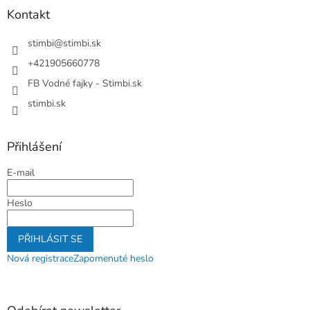
a
Kontakt
t
í
stimbi
@
stimbi.sk
+421905660778
FB Vodné fajky - Stimbi.sk
stimbi.sk
Přihlášení
E-mail
Heslo
PŘIHLÁSIT SE
Nová registrace
Zapomenuté heslo