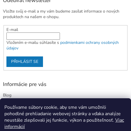
Odebírat newsletter
Vložte svůj e-mail a my vám budeme zasílat informace o nových
produktech na našem e-shopu.
E-mail
Vložením e-mailu súhlasíte s
podmienkami ochrany osobných
údajov
PŘIHLÁSIT SE
Informácie pre vás
Blog
Kontakty
Používame súbory cookie, aby sme vám umožnili
Obchodné podmienky
pohodlné prehliadanie webovej stránky a vďaka analýze
Podmienky ochrany osobných údajov
neustále zlepšovali jej funkcie, výkon a použiteľnosť.
Viac
informácií