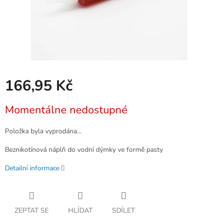
166,95 Kč
Měrná
Momentálne nedostupné
cena:
Položka byla vyprodána…
Beznikotínová náplň do vodní dýmky ve formě pasty
Detailní informace
ZEPTAT SE
HLÍDAT
SDÍLET