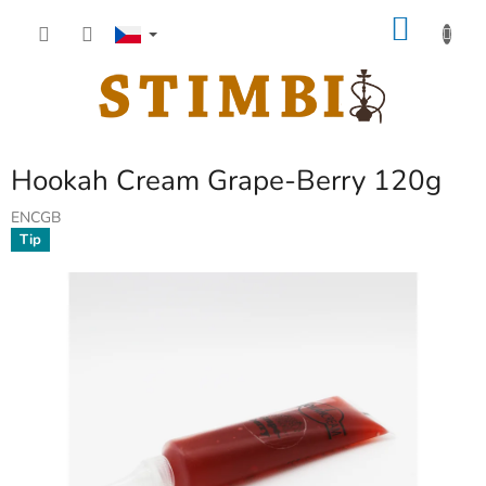
Přejít
NÁKU
na
obsah
KOŠÍK
Hookah Cream Grape-Berry 120g
ENCGB
Tip