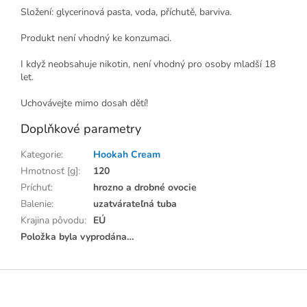
Složení: glycerinová pasta, voda, příchutě, barviva.
Produkt není vhodný ke konzumaci.
I když neobsahuje nikotin, není vhodný pro osoby mladší 18
let.
Uchovávejte mimo dosah dětí!
Doplňkové parametry
Kategorie
:
Hookah Cream
Hmotnosť [g]
:
120
Príchuť
:
hrozno a drobné ovocie
Balenie
:
uzatvárateľná tuba
Krajina pôvodu
:
EÚ
Položka byla vyprodána…
Z
á
p