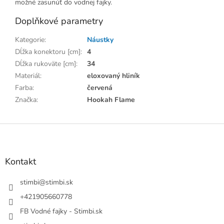
možné zasunúť do vodnej fajky.
Doplňkové parametry
Kategorie
:
Náustky
Dĺžka konektoru [cm]
:
4
Dĺžka rukoväte [cm]
:
34
Materiál
:
eloxovaný hliník
Farba
:
červená
Značka
:
Hookah Flame
Z
á
p
a
Kontakt
t
í
stimbi
@
stimbi.sk
+421905660778
FB Vodné fajky - Stimbi.sk