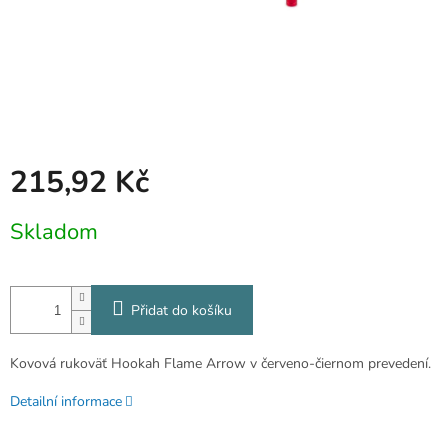
215,92 Kč
Měrná
Skladom
cena:
Přidat do košíku
Kovová rukoväť Hookah Flame Arrow v červeno-čiernom prevedení.
Detailní informace