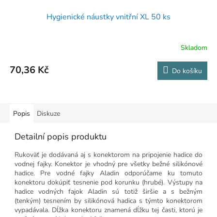
Hygienické náustky vnitřní XL 50 ks
Skladom
70,36 Kč
Do košíku
Popis
Diskuze
Detailní popis produktu
Rukoväť je dodávaná aj s konektorom na pripojenie hadice do
vodnej fajky. Konektor je vhodný pre všetky bežné silikónové
hadice. Pre vodné fajky Aladin odporúčame ku tomuto
konektoru dokúpiť tesnenie pod korunku (hrubé). Výstupy na
hadice vodných fajok Aladin sú totiž širšie a s bežným
(tenkým) tesnením by silikónová hadica s týmto konektorom
vypadávala. Dĺžka konektoru znamená dĺžku tej časti, ktorú je