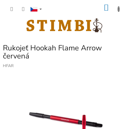
Přejít
NÁKU
na
obsah
KOŠÍK
Rukojeť Hookah Flame Arrow
červená
HFAR