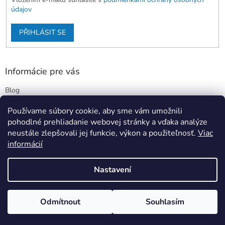
údajov
PŘIHLÁSIT SE
Informácie pre vás
Blog
Kontakty
Používame súbory cookie, aby sme vám umožnili
Obchodné podmienky
pohodlné prehliadanie webovej stránky a vďaka analýze
Podmienky ochrany osobných údajov
neustále zlepšovali jej funkcie, výkon a použiteľnosť.
Viac
informácií
Nastavení
Vytvořil Shoptet
Odmítnout
Souhlasím
Copyright 2026
Stimbi.sk
. Všechna práva vyhrazena.