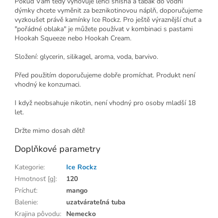
Pokud Vám tedy vyhovuje lehčí shisha a tabák do vodní
dýmky chcete vyměnit za beznikotinovou náplň, doporučujeme
vyzkoušet právě kamínky Ice Rockz. Pro ještě výraznější chuť a
"pořádné oblaka" je můžete používat v kombinaci s pastami
Hookah Squeeze nebo Hookah Cream.
Složení: glycerin, silikagel, aroma, voda, barvivo.
Před použitím doporučujeme dobře promíchat. Produkt není
vhodný ke konzumaci.
I když neobsahuje nikotin, není vhodný pro osoby mladší 18
let.
Držte mimo dosah dětí!
Doplňkové parametry
Kategorie
:
Ice Rockz
Hmotnosť [g]
:
120
Príchuť
:
mango
Balenie
:
uzatvárateľná tuba
Krajina pôvodu
:
Nemecko