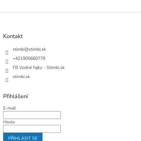
Z
á
p
a
Kontakt
t
í
stimbi
@
stimbi.sk
+421905660778
FB Vodné fajky - Stimbi.sk
stimbi.sk
Přihlášení
E-mail
Heslo
PŘIHLÁSIT SE