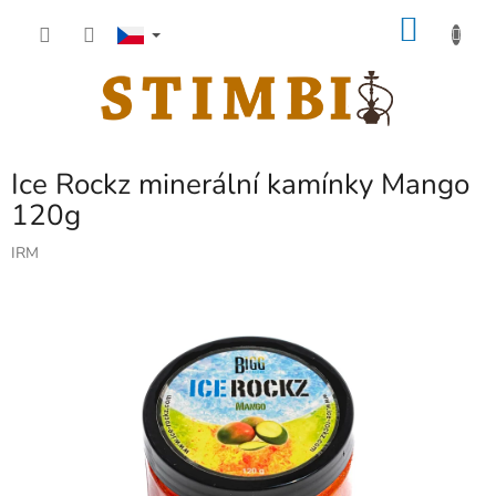
Přejít
NÁKU
na
obsah
KOŠÍK
Ice Rockz minerální kamínky Mango
120g
IRM