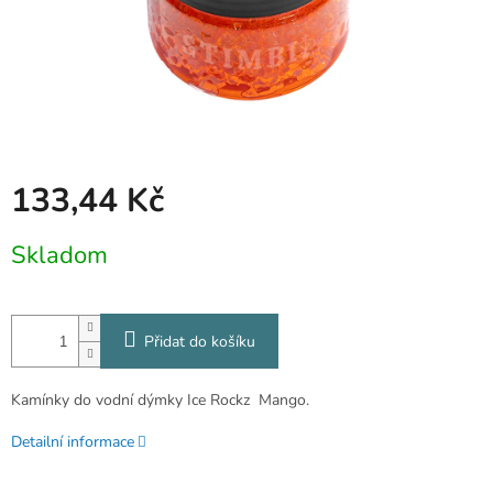
133,44 Kč
Měrná
Skladom
cena:
Přidat do košíku
Kamínky do vodní dýmky Ice Rockz Mango.
Detailní informace