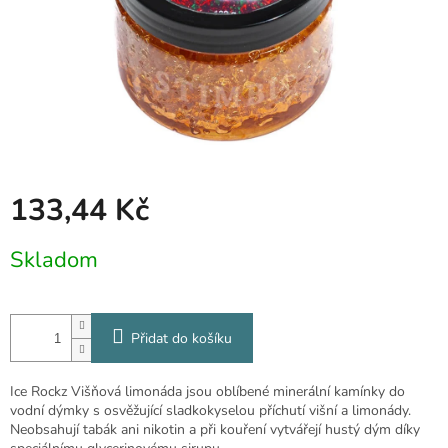
133,44 Kč
Měrná
Skladom
cena:
Přidat do košíku
Ice Rockz Višňová limonáda jsou oblíbené minerální kamínky do
vodní dýmky s osvěžující sladkokyselou příchutí višní a limonády.
Neobsahují tabák ani nikotin a při kouření vytvářejí hustý dým díky