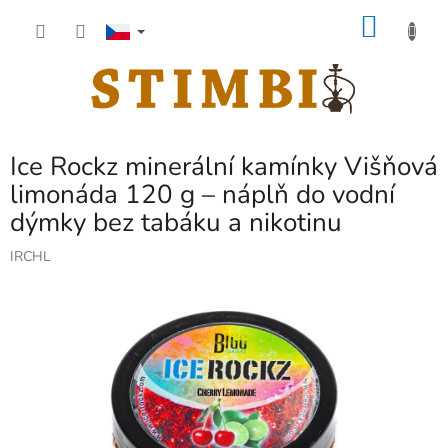
Přejít
NÁKU
na
obsah
KOŠÍK
Ice Rockz minerální kamínky Višňová
limonáda 120 g – náplň do vodní
dýmky bez tabáku a nikotinu
IRCHL