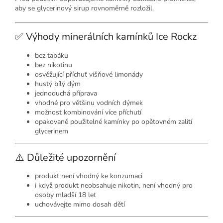
aby se glycerinový sirup rovnoměrně rozložil.
✅ Výhody minerálních kamínků Ice Rockz
bez tabáku
bez nikotinu
osvěžující příchuť višňové limonády
hustý bílý dým
jednoduchá příprava
vhodné pro většinu vodních dýmek
možnost kombinování více příchutí
opakovaně použitelné kamínky po opětovném zalití
glycerinem
⚠️ Důležité upozornění
produkt není vhodný ke konzumaci
i když produkt neobsahuje nikotin, není vhodný pro
osoby mladší 18 let
uchovávejte mimo dosah dětí