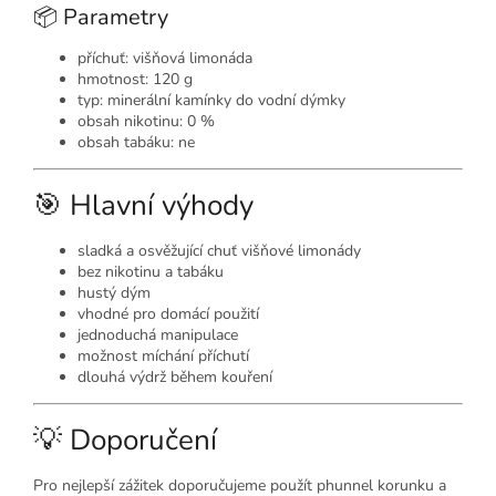
📦 Parametry
příchuť: višňová limonáda
hmotnost: 120 g
typ: minerální kamínky do vodní dýmky
obsah nikotinu: 0 %
obsah tabáku: ne
🎯 Hlavní výhody
sladká a osvěžující chuť višňové limonády
bez nikotinu a tabáku
hustý dým
vhodné pro domácí použití
jednoduchá manipulace
možnost míchání příchutí
dlouhá výdrž během kouření
💡 Doporučení
Pro nejlepší zážitek doporučujeme použít phunnel korunku a