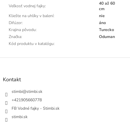
40 až 60
Veľkosť vodnej fajky
:
cm
Kliešte na uhlíky v balení
:
nie
Difúzor
:
áno
Krajina pôvodu
:
Turecko
Značka
:
Oduman
Kód produktu v katalógu
:
Z
á
p
a
Kontakt
t
í
stimbi
@
stimbi.sk
+421905660778
FB Vodné fajky - Stimbi.sk
stimbi.sk