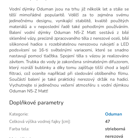
Vodní dýmky Oduman jsou na trhu již několik let a stále se
těší mimořádné popularitě. Vděčí za to zejména svému
jedinečnému designu, vynikající stabilitě, kvalitě použitých
materiálů a v neposlední řadě také pohodlným používáním.
Balení vodní dýmky Oduman N5-Z Matt sestává z bílé
skleněné vázy, precizně zpracovaného těla z nerezové oceli, bílé
silikonové hadice s rozebíratelnou nerezovou rukojetí a LED
podsvícení se 16-ti světelnými variacemi, které se snadno
nastavují pomocí tlačítka. Spojení těla s vázou je realizováno
závitem. Trubka do vody je zakončena snímatelným difuzorem,
který rozráží bublinky a díky tomu zajišťuje tišší chod a lepší
filtraci, což oceníte například při sledování oblíbeného filmu.
Součástí balení je také praktický nerezový držák na hadici.
Vychutnejte si jedinečnou večerní atmosféru s vodní dýmkou
Oduman N5-Z Matt!
Doplňkové parametry
Kategorie
:
Oduman
Celková výška vodnej fajky [cm]
:
47
Farba tela
:
strieborná
nerezová