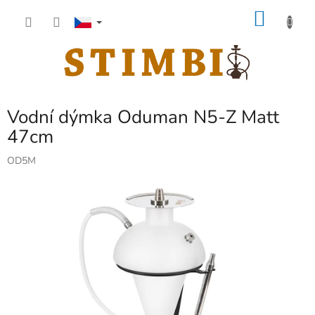
Přejít
NÁKU
na
obsah
KOŠÍK
Vodní dýmka Oduman N5-Z Matt
47cm
OD5M