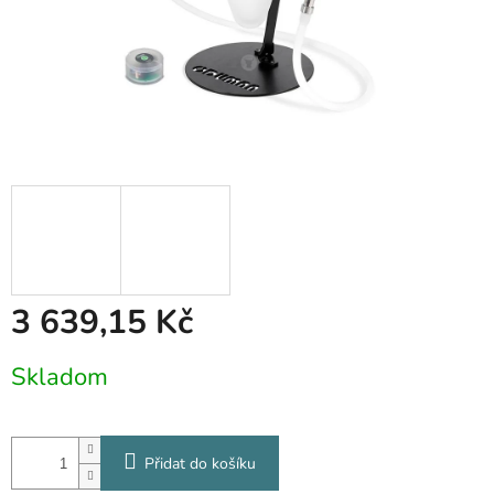
3 639,15 Kč
Měrná
Skladom
cena:
Přidat do košíku