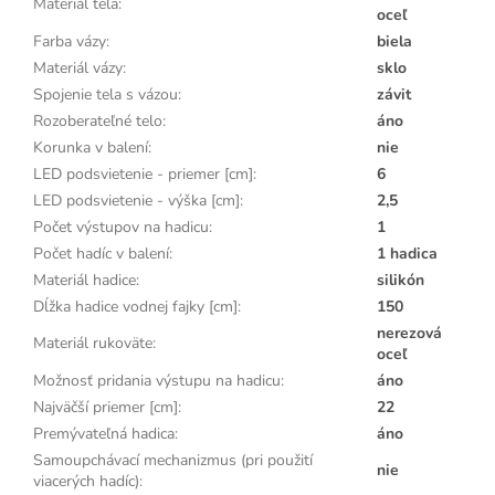
Materiál tela
:
oceľ
Farba vázy
:
biela
Materiál vázy
:
sklo
Spojenie tela s vázou
:
závit
Rozoberateľné telo
:
áno
Korunka v balení
:
nie
LED podsvietenie - priemer [cm]
:
6
LED podsvietenie - výška [cm]
:
2,5
Počet výstupov na hadicu
:
1
Počet hadíc v balení
:
1 hadica
Materiál hadice
:
silikón
Dĺžka hadice vodnej fajky [cm]
:
150
nerezová
Materiál rukoväte
:
oceľ
Možnosť pridania výstupu na hadicu
:
áno
Najväčší priemer [cm]
:
22
Premývateľná hadica
:
áno
Samoupchávací mechanizmus (pri použití
nie
viacerých hadíc)
: