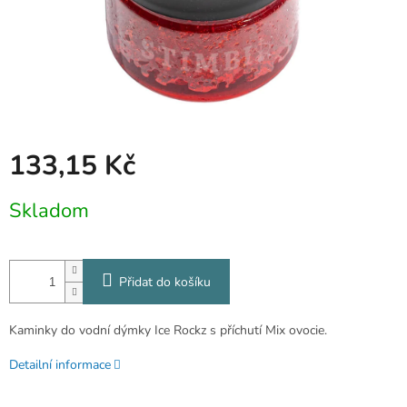
133,15 Kč
Měrná
Skladom
cena:
Přidat do košíku
Kaminky do vodní dýmky Ice Rockz s příchutí Mix ovocie.
Detailní informace