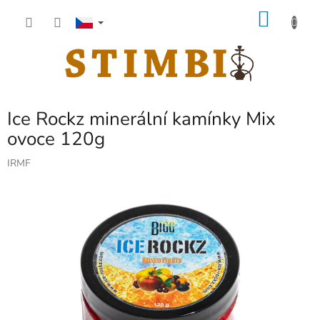
Přejít
NÁKU
na
obsah
KOŠÍK
Ice Rockz minerální kamínky Mix
ovoce 120g
IRMF