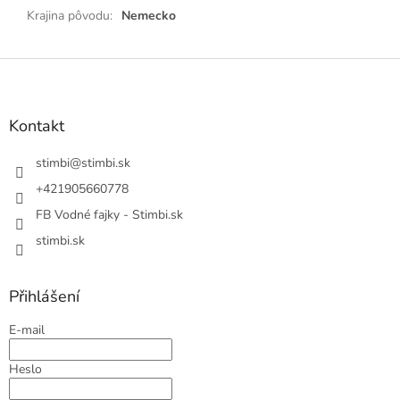
Krajina pôvodu
:
Nemecko
Z
á
p
a
Kontakt
t
í
stimbi
@
stimbi.sk
+421905660778
FB Vodné fajky - Stimbi.sk
stimbi.sk
Přihlášení
E-mail
Heslo