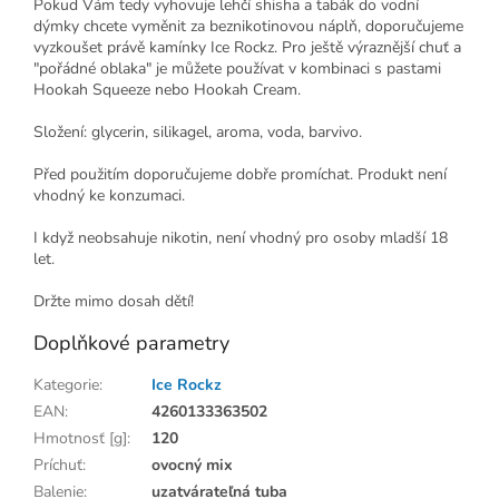
Pokud Vám tedy vyhovuje lehčí shisha a tabák do vodní
dýmky chcete vyměnit za beznikotinovou náplň, doporučujeme
vyzkoušet právě kamínky Ice Rockz. Pro ještě výraznější chuť a
"pořádné oblaka" je můžete používat v kombinaci s pastami
Hookah Squeeze nebo Hookah Cream.
Složení: glycerin, silikagel, aroma, voda, barvivo.
Před použitím doporučujeme dobře promíchat. Produkt není
vhodný ke konzumaci.
I když neobsahuje nikotin, není vhodný pro osoby mladší 18
let.
Držte mimo dosah dětí!
Doplňkové parametry
Kategorie
:
Ice Rockz
EAN
:
4260133363502
Hmotnosť [g]
:
120
Príchuť
:
ovocný mix
Balenie
:
uzatvárateľná tuba