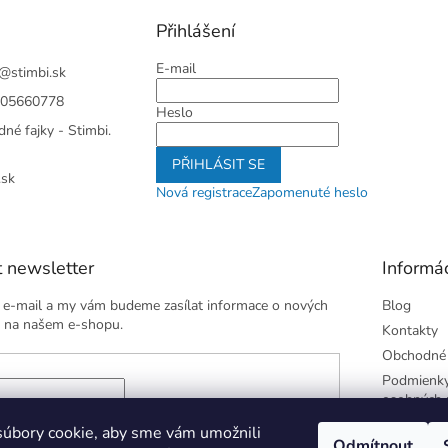
Přihlášení
E-mail
@
stimbi.sk
05660778
Heslo
né fajky - Stimbi.
PŘIHLÁSIT SE
.sk
Nová registrace
Zapomenuté heslo
 newsletter
Informác
j e-mail a my vám budeme zasílat informace o nových
Blog
 na našem e-shopu.
Kontakty
Obchodné
Podmienky
osobných 
 e-mailu súhlasíte s
podmienkami ochrany osobných
úbory cookie, aby sme vám umožnili
Odmítnout