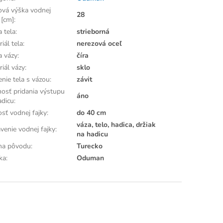
ová výška vodnej
28
 [cm]
:
a tela
:
strieborná
iál tela
:
nerezová oceľ
a vázy
:
číra
riál vázy
:
sklo
enie tela s vázou
:
závit
osť pridania výstupu
áno
adicu
:
osť vodnej fajky
:
do 40 cm
váza, telo, hadica, držiak
venie vodnej fajky
:
na hadicu
ina pôvodu
:
Turecko
ka
:
Oduman