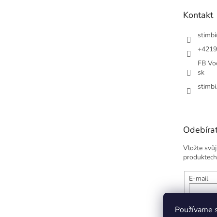
t
Kontakt
í
stimbi
+4219
FB Vod
sk
stimbi
Odebírat
Vložte svů
produktech
E-mail
Vložením
údajov
Používame s