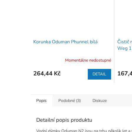
Korunka Oduman Phunnel bílá
Čistič
Weg 1
Momentálne nedostupné
264,44 Kč
167,
DETAIL
Popis
Podobné (3)
Diskuze
Detailní popis produktu
Vodní dýmky Oduman N2 jsou na trhu několik let a stá