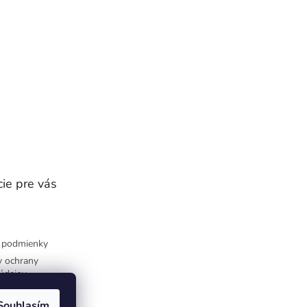
ie pre vás
 podmienky
 ochrany
údajov
Souhlasím