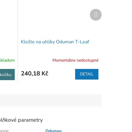
Další
produkt
Klešte na uhlíky Oduman T-Leaf
Skladom
Momentálne nedostupné
240,18 Kč
DETAIL
košíku
lňkové parametry
gorie
:
Oduman