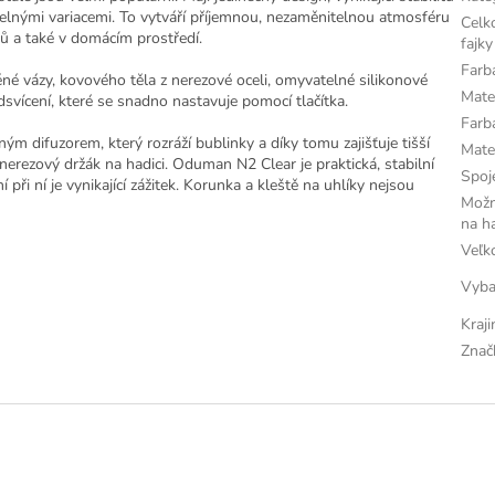
telnými variacemi. To vytváří příjemnou, nezaměnitelnou atmosféru
Celk
ů a také v domácím prostředí.
fajky
Farb
é vázy, kovového těla z nerezové oceli, omyvatelné silikonové
Mater
svícení, které se snadno nastavuje pomocí tlačítka.
Farb
 difuzorem, který rozráží bublinky a díky tomu zajišťuje tišší
Mate
ký nerezový držák na hadici. Oduman N2 Clear je praktická, stabilní
Spoj
ři ní je vynikající zážitek. Korunka a kleště na uhlíky nejsou
Možn
na h
Veľk
Vyba
Kraj
Znač