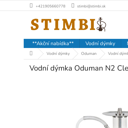
Přejít
+421905660778
stimbi@stimbi.sk
na
obsah
**Akční nabídka**
Vodní dýmky
Domů
Vodní dýmky
Oduman
Vodní dým
Vodní dýmka Oduman N2 Cl