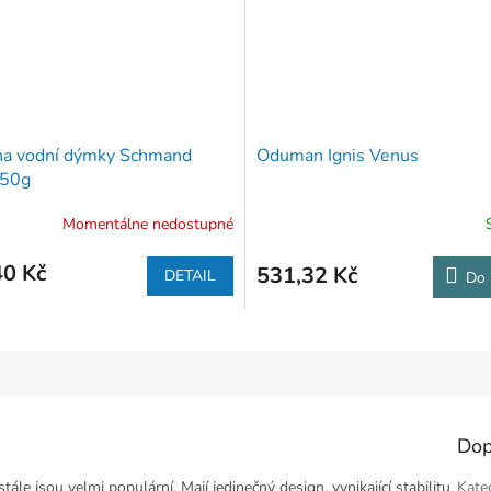
 na vodní dýmky Schmand
Oduman Ignis Venus
50g
Momentálne nedostupné
40 Kč
531,32 Kč
DETAIL
Do 
Dop
le jsou velmi populární. Mají jedinečný design, vynikající stabilitu
Kate