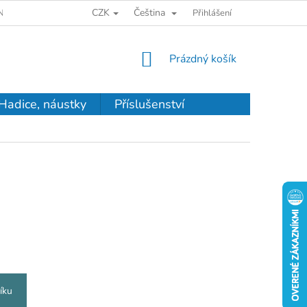
CZK
Čeština
NKY OCHRANY OSOBNÝCH ÚDAJOV
Přihlášení
NÁKUPNÍ
Prázdný košík
KOŠÍK
Hadice, náustky
Příslušenství
íku