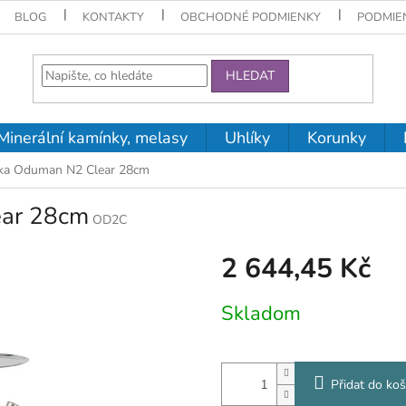
BLOG
KONTAKTY
OBCHODNÉ PODMIENKY
PODMIE
HLEDAT
Minerální kamínky, melasy
Uhlíky
Korunky
ka Oduman N2 Clear 28cm
ear 28cm
OD2C
2 644,45 Kč
Měrná
Skladom
cena:
Přidat do koš