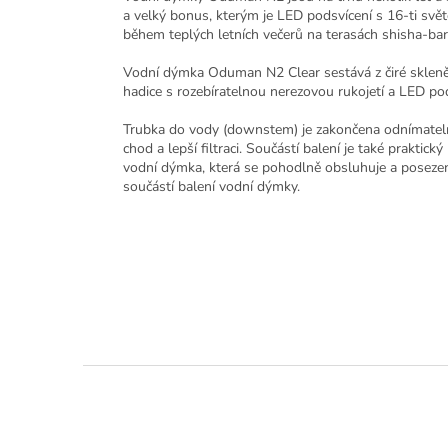
a velký bonus, kterým je LED podsvícení s 16-ti svě
během teplých letních večerů na terasách shisha-bar
Vodní dýmka Oduman N2 Clear sestává z čiré skleněn
hadice s rozebíratelnou nerezovou rukojetí a LED pod
Trubka do vody (downstem) je zakončena odnímatelným
chod a lepší filtraci. Součástí balení je také praktic
vodní dýmka, která se pohodlně obsluhuje a posezení p
součástí balení vodní dýmky.
Z
á
p
a