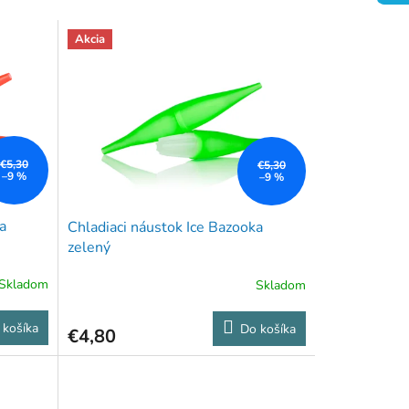
Akcia
€5,30
€5,30
–9 %
–9 %
a
Chladiaci náustok Ice Bazooka
zelený
Skladom
Skladom
 košíka
Do košíka
€4,80