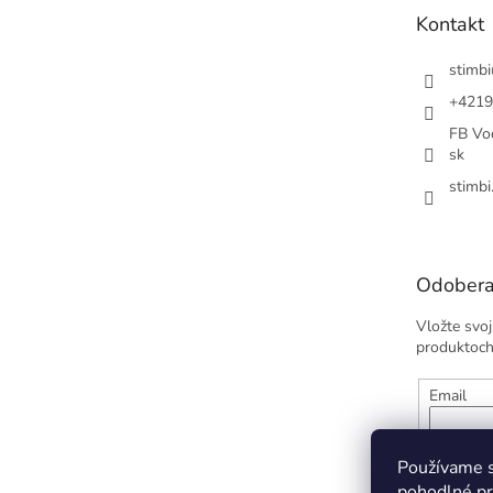
t
Kontakt
i
e
stimbi
+4219
FB Vod
sk
stimbi
Odobera
Vložte svo
produktoch
Email
Vložením
údajov
Používame s
pohodlné pr