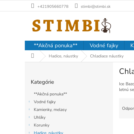
Prejsť
+421905660778
stimbi@stimbi.sk
na
obsah
**Akčná ponuka**
Vodné fajky
K
Domov
Hadice, náustky
Chladiace náustky
B
Chl
o
Preskočiť
č
Kategórie
kategórie
n
Ice Baz
letnú s
ý
**Akčná ponuka**
p
R
Vodné fajky
a
a
Odpor
Kamienky, melasy
n
d
e
Uhlíky
e
l
Korunky
n
i
Hadice, náustky