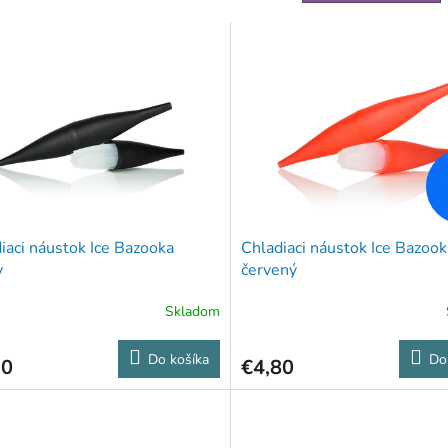
iaci náustok Ice Bazooka
Chladiaci náustok Ice Bazook
y
červený
Skladom
Do košíka
Do
30
€4,80