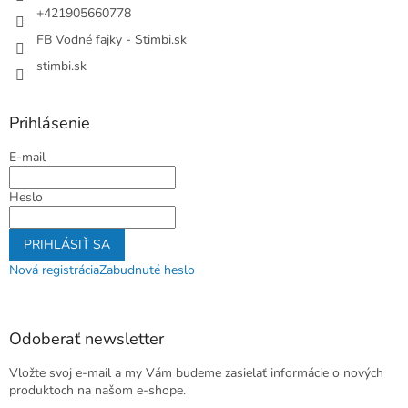
e
p
+421905660778
r
FB Vodné fajky - Stimbi.sk
v
k
stimbi.sk
y
v
ý
Prihlásenie
p
i
E-mail
s
u
Heslo
PRIHLÁSIŤ SA
Nová registrácia
Zabudnuté heslo
Odoberať newsletter
Vložte svoj e-mail a my Vám budeme zasielať informácie o nových
produktoch na našom e-shope.