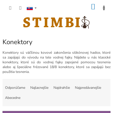
Prejsť
NÁKU
na
obsah
KOŠÍK
Konektory
Konektory sú väčšinou kovové zakončenia silikónovej hadice, ktoré
sa zapájajú do vývodu na tele vodnej fajky. Nájdete u nás klasické
konektory, ktoré sú do vodnej fajky zapojené pomocou tesnenia
alebo aj špeciálne frézované 18/8 konektory, ktoré sa zapájajú bez
použitia tesnenia.
R
a
Odporúčame
Najlacnejšie
Najdrahšie
Najpredávanejšie
d
e
Abecedne
n
i