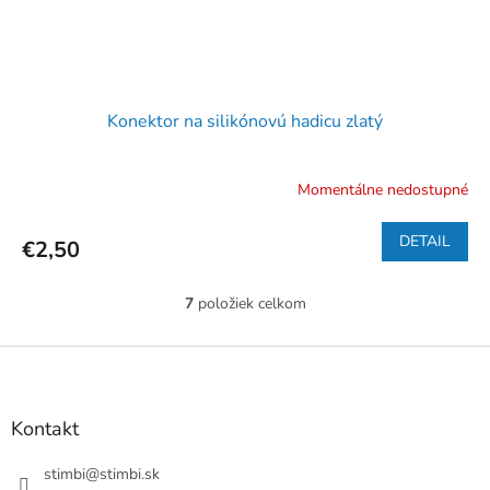
Konektor na silikónovú hadicu zlatý
Momentálne nedostupné
DETAIL
€2,50
7
položiek celkom
O
v
l
Z
á
á
d
p
a
ä
Kontakt
c
t
i
i
stimbi
@
stimbi.sk
e