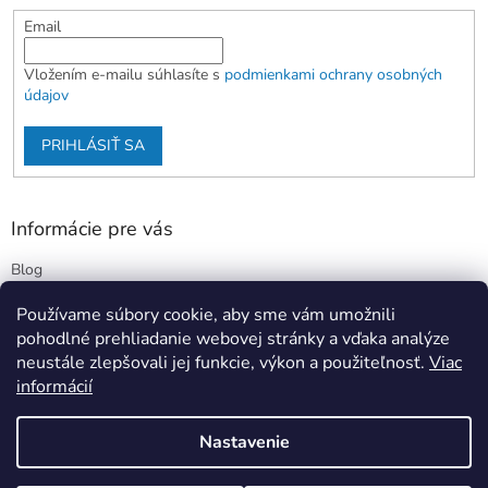
Email
Vložením e-mailu súhlasíte s
podmienkami ochrany osobných
údajov
PRIHLÁSIŤ SA
Informácie pre vás
Blog
Kontakty
Používame súbory cookie, aby sme vám umožnili
Obchodné podmienky
pohodlné prehliadanie webovej stránky a vďaka analýze
Podmienky ochrany osobných údajov
neustále zlepšovali jej funkcie, výkon a použiteľnosť.
Viac
informácií
Nastavenie
Vytvoril Shoptet