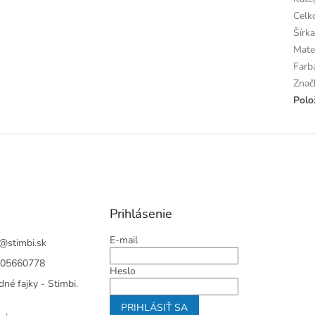
Celk
Šírka
Mate
Farb
Znač
Polo
Prihlásenie
E-mail
@
stimbi.sk
05660778
Heslo
né fajky - Stimbi.
PRIHLÁSIŤ SA