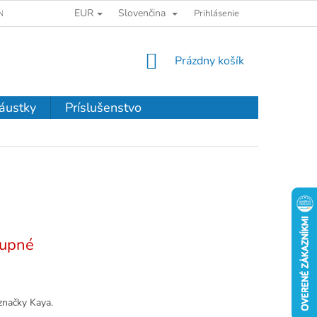
EUR
Slovenčina
NKY OCHRANY OSOBNÝCH ÚDAJOV
Prihlásenie
NÁKUPNÝ
Prázdny košík
KOŠÍK
áustky
Príslušenstvo
upné
značky Kaya.