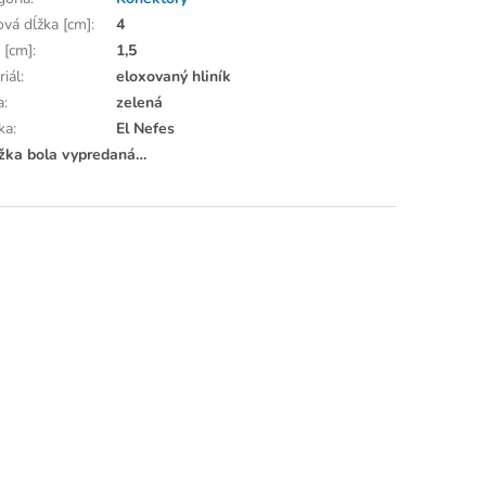
ová dĺžka [cm]
:
4
 [cm]
:
1,5
riál
:
eloxovaný hliník
a
:
zelená
ka
:
El Nefes
žka bola vypredaná…