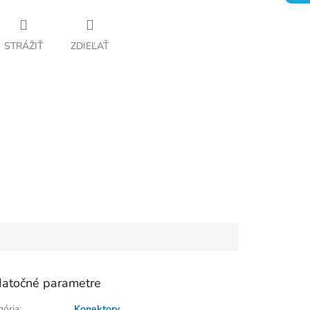
STRÁŽIŤ
ZDIEĽAŤ
atočné parametre
gória
:
Konektory