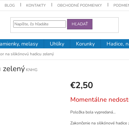
BLOG
KONTAKTY
OBCHODNÉ PODMIENKY
PODMIE
HĽADAŤ
amienky, melasy
Uhlíky
Korunky
Hadice, n
or na silikónovú hadicu zelený
u zelený
KNHG
€2,50
Jednotková
Momentálne nedost
cena:
Položka bola vypredaná…
Zakončenie na silikónové hadice 