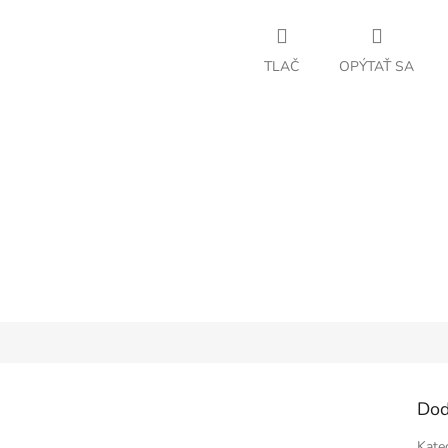
TLAČ
OPÝTAŤ SA
Dod
Kate