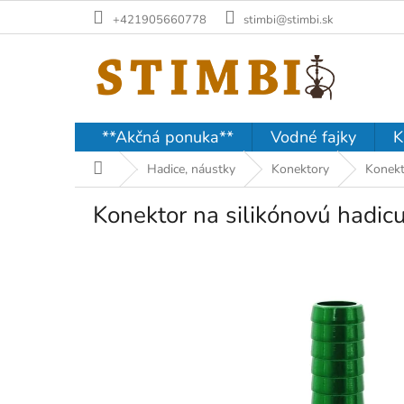
Prejsť
+421905660778
stimbi@stimbi.sk
na
obsah
**Akčná ponuka**
Vodné fajky
K
Domov
Hadice, náustky
Konektory
Konekt
Konektor na silikónovú hadic