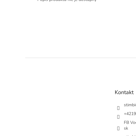
Z
á
p
ä
t
Kontakt
i
e
stimbi
+4219
FB Vod
sk