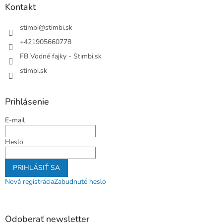
ä
Kontakt
t
i
stimbi
@
stimbi.sk
e
+421905660778
FB Vodné fajky - Stimbi.sk
stimbi.sk
Prihlásenie
E-mail
Heslo
PRIHLÁSIŤ SA
Nová registrácia
Zabudnuté heslo
Odoberať newsletter