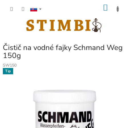
Prejsť
NÁKU
na
obsah
KOŠÍK
Čistič na vodné fajky Schmand Weg
150g
SW150
Tip