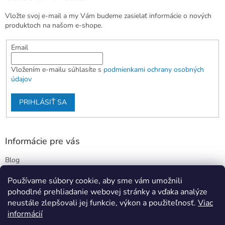
Vložte svoj e-mail a my Vám budeme zasielať informácie o nových
produktoch na našom e-shope.
Email
Vložením e-mailu súhlasíte s
podmienkami ochrany osobných
údajov
PRIHLÁSIŤ SA
Informácie pre vás
Blog
Kontakty
Používame súbory cookie, aby sme vám umožnili
Obchodné podmienky
pohodlné prehliadanie webovej stránky a vďaka analýze
Podmienky ochrany osobných údajov
neustále zlepšovali jej funkcie, výkon a použiteľnosť.
Viac
informácií