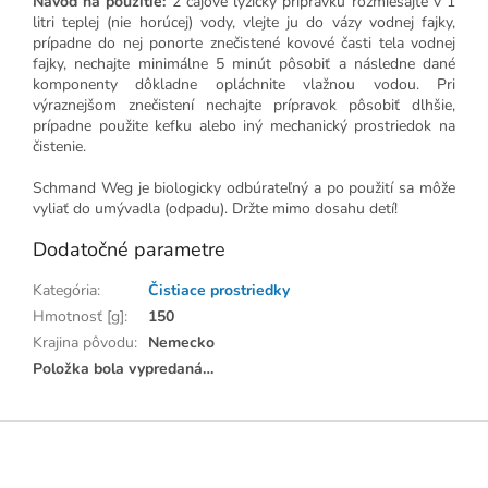
Návod na použitie:
2 čajové lyžičky prípravku rozmiešajte v 1
litri teplej (nie horúcej) vody, vlejte ju do vázy vodnej fajky,
prípadne do nej ponorte znečistené kovové časti tela vodnej
fajky, nechajte minimálne 5 minút pôsobiť a následne dané
komponenty dôkladne opláchnite vlažnou vodou. Pri
výraznejšom znečistení nechajte prípravok pôsobiť dlhšie,
prípadne použite kefku alebo iný mechanický prostriedok na
čistenie.
Schmand Weg je biologicky odbúrateľný a po použití sa môže
vyliať do umývadla (odpadu). Držte mimo dosahu detí!
Dodatočné parametre
Kategória
:
Čistiace prostriedky
Hmotnosť [g]
:
150
Krajina pôvodu
:
Nemecko
Položka bola vypredaná…
Z
á
p