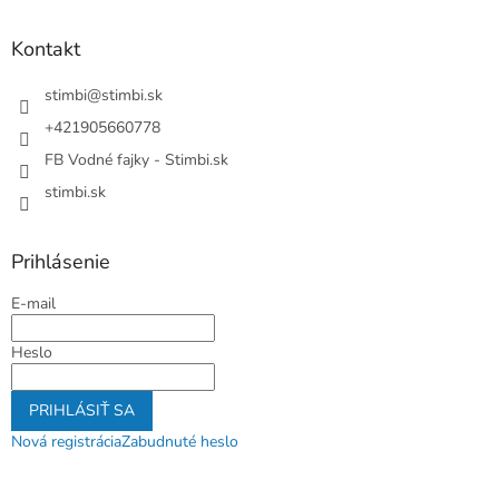
p
ä
Kontakt
t
i
stimbi
@
stimbi.sk
e
+421905660778
FB Vodné fajky - Stimbi.sk
stimbi.sk
Prihlásenie
E-mail
Heslo
PRIHLÁSIŤ SA
Nová registrácia
Zabudnuté heslo