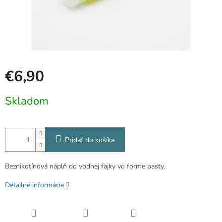
€6,90
Jednotková
Skladom
cena:
Pridať do košíka
Beznikotínová náplň do vodnej fajky vo forme pasty.
Detailné informácie