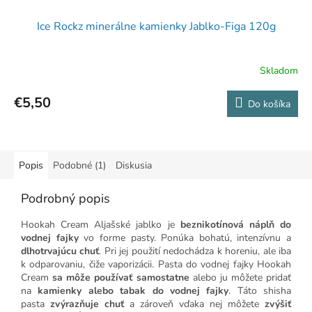
Ice Rockz minerálne kamienky Jablko-Figa 120g
Skladom
€5,50
Do košíka
Popis
Podobné (1)
Diskusia
Podrobný popis
Hookah Cream Aljašské jablko je
beznikotínová náplň do
vodnej fajky
vo forme pasty. Ponúka bohatú, intenzívnu a
dlhotrvajúcu chuť
. Pri jej použití nedochádza k horeniu, ale iba
k odparovaniu, čiže vaporizácii. Pasta do vodnej fajky Hookah
Cream
sa môže používať samostatne
alebo ju môžete pridať
na
kamienky alebo tabak do vodnej fajky
. Táto shisha
pasta
zvýrazňuje chuť
a zároveň vďaka nej
môžete
zvýšiť