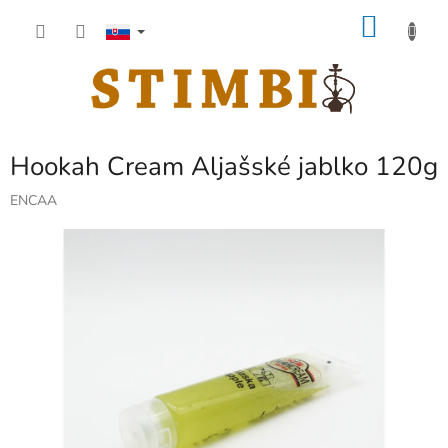
Prejsť
NÁKU
na
obsah
KOŠÍK
Hookah Cream Aljašské jablko 120g
ENCAA