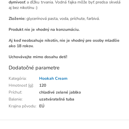
dymivosť
a dĺžku trvania. Vodná fajka môže byť predsa skvelá
aj bez nikotínu :)
Zloženie:
glycerínová pasta, voda, príchute, farbivá.
Produkt nie je vhodný na konzumáciu.
Aj keď neobsahuje nikotín, nie je vhodný pre osoby mladšie
ako 18 rokov.
Uchovávajte mimo dosahu detí!
Dodatočné parametre
Kategória
:
Hookah Cream
Hmotnosť [g]
:
120
Príchuť
:
chladivé zelené jablko
Balenie
:
uzatvárateľná tuba
Krajina pôvodu
:
EÚ
Z
á