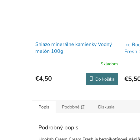
Shiazo minerálne kamienky Vodný
Ice Ro
melón 100g
Fresh 
Skladom
€4,50
€5,5
Do košíka
Popis
Podobné (2)
Diskusia
Podrobný popis
Hookah Cream Cream Fresh je
beznikotínová náplň