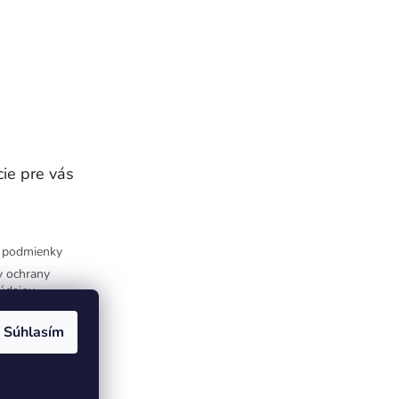
ie pre vás
 podmienky
 ochrany
údajov
Súhlasím