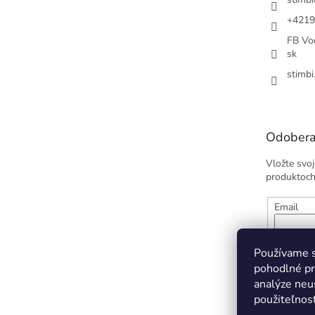
+4219
FB Vod
sk
stimbi
Odobera
Vložte svo
produktoch
Email
Vložením
údajov
Používame s
pohodlné pr
analýze neus
PRIHL
použiteľnos