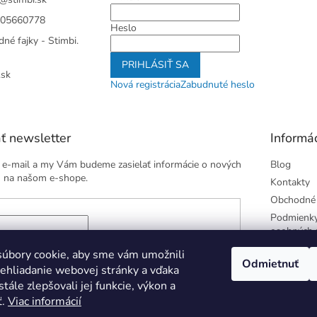
05660778
Heslo
né fajky - Stimbi.
PRIHLÁSIŤ SA
.sk
Nová registrácia
Zabudnuté heslo
ť newsletter
Informác
j e-mail a my Vám budeme zasielať informácie o nových
Blog
 na našom e-shope.
Kontakty
Obchodné
Podmienky
osobných 
 e-mailu súhlasíte s
podmienkami ochrany osobných
úbory cookie, aby sme vám umožnili
Odmietnuť
ehliadanie webovej stránky a vďaka
tále zlepšovali jej funkcie, výkon a
ÁSIŤ SA
ť.
Viac informácií