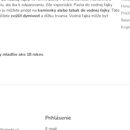
iu, ale iba k odparovaniu, čiže vaporizácii. Pasta do vodnej fajky
Hmot
 ju môžete pridať na
kamienky alebo tabak do vodnej fajky
. Táto
Príc
ôžete
zvýšiť dymivosť
a dĺžku trvania. Vodná fajka môže byť
Bale
Kraj
y mladšie ako 18 rokov.
Prihlásenie
E-mail
@
stimbi.sk