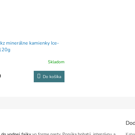
ckz minerálne kamienky Ice-
120g
Skladom
0
Do košíka
Dod
 do vodnej fajky
vo forme pasty. Ponúka bohatú, intenzívnu a
Kate