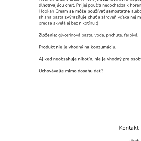
dlhotrvajúcu chuť
. Pri jej použití nedochádza k horen
Hookah Cream
sa môže používať samostatne
alebo
shisha pasta
zvýrazňuje chuť
a zároveň vďaka nej
m
predsa skvelá aj bez nikotínu :)
Zloženie:
glycerínová pasta, voda, príchute, farbivá.
Produkt nie je vhodný na konzumáciu.
Aj keď neobsahuje nikotín, nie je vhodný pre osob
Uchovávajte mimo dosahu detí!
Z
á
p
ä
t
Kontakt
i
e
stimbi