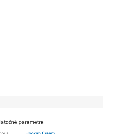
atočné parametre
gória
:
Hookah Cream