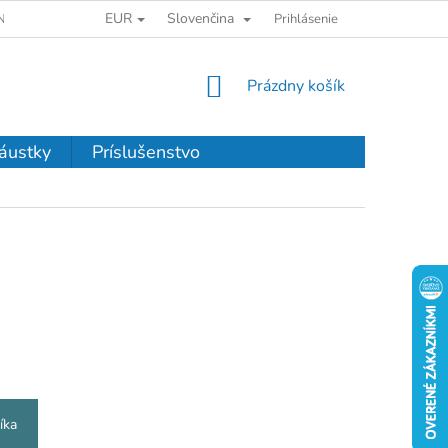
EUR
Slovenčina
NKY OCHRANY OSOBNÝCH ÚDAJOV
Prihlásenie
NÁKUPNÝ
Prázdny košík
KOŠÍK
áustky
Príslušenstvo
íka