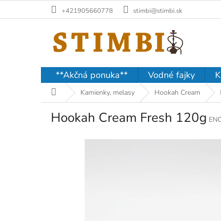
Prejsť
+421905660778
stimbi@stimbi.sk
na
obsah
**Akčná ponuka**
Vodné fajky
K
Domov
Kamienky, melasy
Hookah Cream
Hookah Cream Fresh 120g
EN