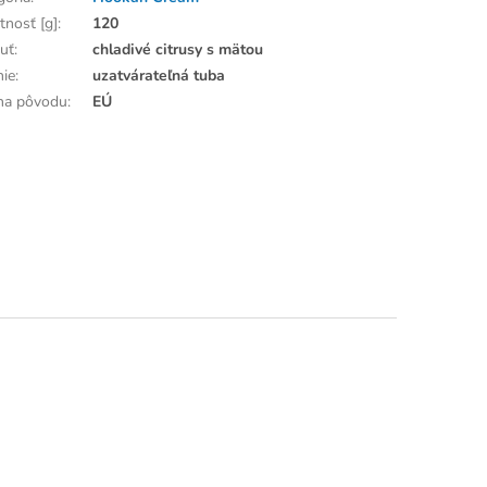
nosť [g]
:
120
huť
:
chladivé citrusy s mätou
nie
:
uzatvárateľná tuba
ina pôvodu
:
EÚ