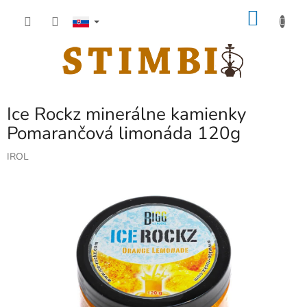
Prejsť
NÁKU
na
obsah
KOŠÍK
Ice Rockz minerálne kamienky
Pomarančová limonáda 120g
IROL