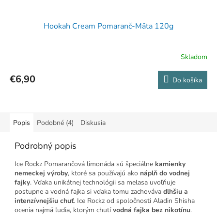
Hookah Cream Pomaranč-Mäta 120g
Skladom
€6,90
Do košíka
Popis
Podobné (4)
Diskusia
Podrobný popis
Ice Rockz Pomarančová limonáda sú špeciálne
kamienky
nemeckej výroby
, ktoré sa používajú ako
náplň do vodnej
fajky
. Vďaka unikátnej technológii sa melasa uvoľňuje
postupne a vodná fajka si vďaka tomu zachováva
dlhšiu a
intenzívnejšiu chuť
. Ice Rockz od spoločnosti Aladin Shisha
ocenia najmä ľudia, ktorým chutí
vodná fajka bez nikotínu
.