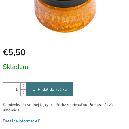
€5,50
Jednotková
Skladom
cena:
Pridať do košíka
Kamienky do vodnej fajky Ice Rockz s príchuťou Pomarančová
limonáda.
Detailné informácie