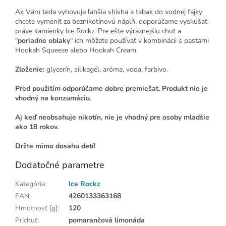
Ak Vám teda vyhovuje ľahšia shisha a tabak do vodnej fajky
chcete vymeniť za beznikotínovú náplň, odporúčame vyskúšať
práve kamienky Ice Rockz. Pre ešte výraznejšiu chuť a
"
poriadne oblaky
" ich môžete používať v kombinácii s pastami
Hookah Squeeze alebo Hookah Cream.
Zloženie:
glycerín, silikagél, aróma, voda, farbivo.
Pred použitím odporúčame dobre premiešať. Produkt nie je
vhodný na konzumáciu.
Aj keď neobsahuje nikotín, nie je vhodný pre osoby mladšie
ako 18 rokov.
Držte mimo dosahu detí!
Dodatočné parametre
Kategória
:
Ice Rockz
EAN
:
4260133363168
Hmotnosť [g]
:
120
Príchuť
:
pomarančová limonáda