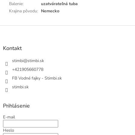
Balenie
:
uzatvárateľná tuba
Krajina pôvodu
:
Nemecko
Z
á
p
ä
Kontakt
t
i
stimbi
@
stimbi.sk
e
+421905660778
FB Vodné fajky - Stimbi.sk
stimbi.sk
Prihlásenie
E-mail
Heslo