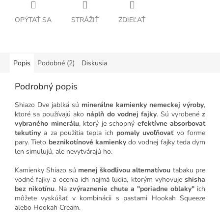
OPÝTAŤ SA
STRÁŽIŤ
ZDIEĽAŤ
Popis
Podobné (2)
Diskusia
Podrobný popis
Shiazo Dve jablká sú
minerálne kamienky nemeckej výroby
,
ktoré sa používajú ako
náplň do vodnej fajky
.
Sú vyrobené
z
vybraného minerálu
, ktorý je schopný
efektívne absorbovať
tekutiny
a za použitia tepla ich
pomaly uvoľňovať
vo forme
pary. Tieto
beznikotínové kamienky
do vodnej fajky teda dym
len simulujú, ale nevytvárajú ho.
Kamienky Shiazo sú
menej škodlivou alternatívou
tabaku pre
vodné fajky a ocenia ich najmä ľudia, ktorým vyhovuje
shisha
bez nikotínu
. Na
zvýraznenie chute a "poriadne oblaky"
ich
môžete vyskúšať v kombinácii s pastami Hookah Squeeze
alebo Hookah Cream.