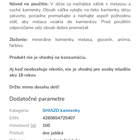
Návod na použitie:
V dóze sa nachádza sáčok s melasou a
suché kamienky. Obsah sáčka vylejte na tieto kamienky, dózu
zatvorte, poriadne premiešajte a nechajte aspoň polhodinu
stáť, aby melasa vsiakla do kamienkov.
Pred použitím
odporúčame celý obsah dobre premiešať.
Zloženie:
minerálne kamienky, melasa, glycerín, aróma,
farbivo.
Produkt nie je vhodný na konzumáciu.
Aj keď neobsahuje nikotín, nie je vhodný pre osoby mladšie
ako 18 rokov.
Držte mimo dosahu detí!
Dodatočné parametre
Kategória
:
SHIAZO kamienky
EAN
:
4260654725407
Hmotnosť [g]
:
100
Príchuť
:
dve jablká