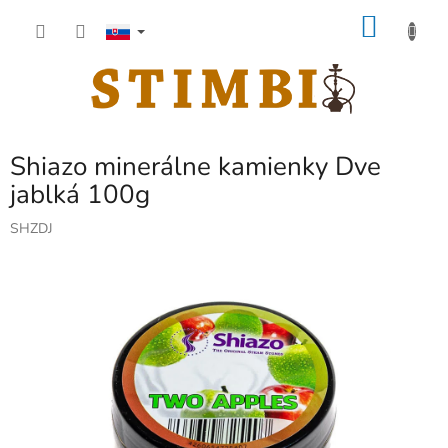
Prejsť
NÁKU
na
obsah
KOŠÍK
Shiazo minerálne kamienky Dve
jablká 100g
SHZDJ