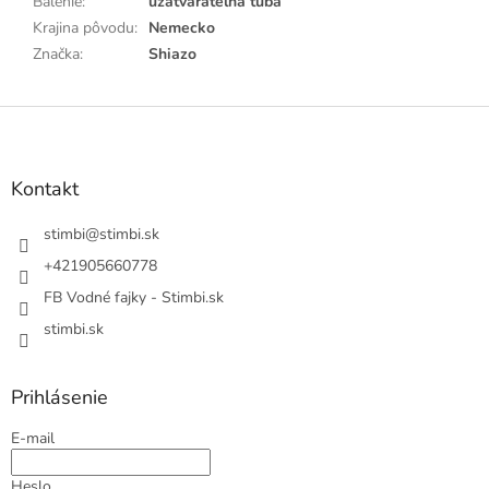
Balenie
:
uzatvárateľná tuba
Krajina pôvodu
:
Nemecko
Značka
:
Shiazo
Z
á
p
ä
Kontakt
t
i
stimbi
@
stimbi.sk
e
+421905660778
FB Vodné fajky - Stimbi.sk
stimbi.sk
Prihlásenie
E-mail
Heslo