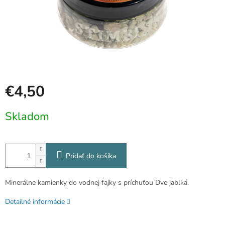
€4,50
Jednotková
Skladom
cena:
Pridať do košíka
Minerálne kamienky do vodnej fajky s príchuťou Dve jablká.
Detailné informácie