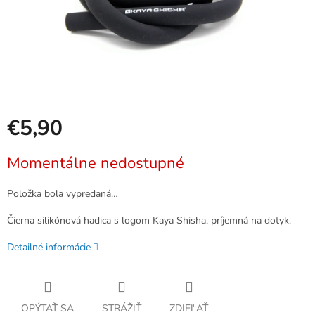
€5,90
Jednotková
Momentálne nedostupné
cena:
Položka bola vypredaná…
Čierna silikónová hadica s logom Kaya Shisha, príjemná na dotyk.
Detailné informácie
OPÝTAŤ SA
STRÁŽIŤ
ZDIEĽAŤ