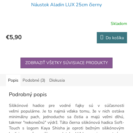
Náustok Aladin LUX 25cm čierny
Skladom
€5,90
Do košíka
ZOBRAZIŤ VŠETKY SÚVISIACE PRODUKTY
Popis
Podobné (3)
Diskusia
Podrobný popis
Silikónové hadice pre vodné fajky sú v súčasnosti
veľmi populárne. Je to najmä vďaka tomu, že v nich ostáva
minimálny pach, jednoducho sa čistia a majú veľmi dlhú,
takmer "nekonečnú" výdrž. Táto čierna silikónová hadica Soft-
Touch s logom Kaya Shisha je oproti bežným silikónovým