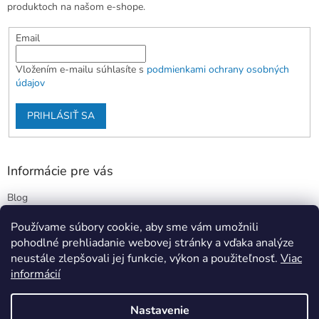
produktoch na našom e-shope.
Email
Vložením e-mailu súhlasíte s
podmienkami ochrany osobných
údajov
PRIHLÁSIŤ SA
Informácie pre vás
Blog
Kontakty
Používame súbory cookie, aby sme vám umožnili
Obchodné podmienky
pohodlné prehliadanie webovej stránky a vďaka analýze
Podmienky ochrany osobných údajov
neustále zlepšovali jej funkcie, výkon a použiteľnosť.
Viac
informácií
Nastavenie
Vytvoril Shoptet