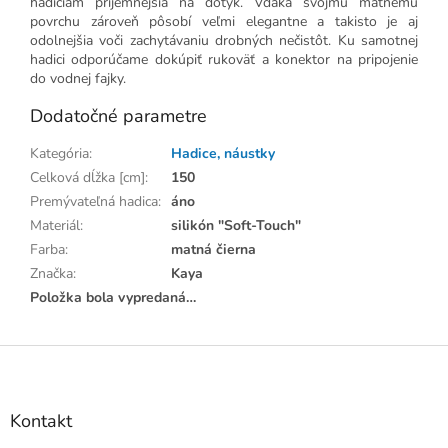
hadiciam príjemnejšia na dotyk. Vďaka svojmu matnému
povrchu zároveň pôsobí veľmi elegantne a takisto je aj
odolnejšia voči zachytávaniu drobných nečistôt. Ku samotnej
hadici odporúčame dokúpiť rukoväť a konektor na pripojenie
do vodnej fajky.
Dodatočné parametre
Kategória
:
Hadice, náustky
Celková dĺžka [cm]
:
150
Premývateľná hadica
:
áno
Materiál
:
silikón "Soft-Touch"
Farba
:
matná čierna
Značka
:
Kaya
Položka bola vypredaná…
Z
á
p
ä
Kontakt
t