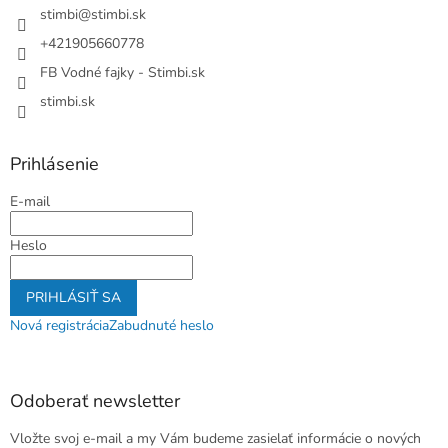
i
stimbi
@
stimbi.sk
e
+421905660778
FB Vodné fajky - Stimbi.sk
stimbi.sk
Prihlásenie
E-mail
Heslo
PRIHLÁSIŤ SA
Nová registrácia
Zabudnuté heslo
Odoberať newsletter
Vložte svoj e-mail a my Vám budeme zasielať informácie o nových