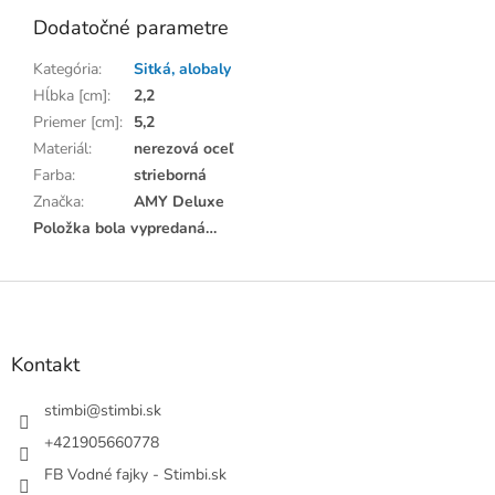
Dodatočné parametre
Kategória
:
Sitká, alobaly
Hĺbka [cm]
:
2,2
Priemer [cm]
:
5,2
Materiál
:
nerezová oceľ
Farba
:
strieborná
Značka
:
AMY Deluxe
Položka bola vypredaná…
Z
á
p
ä
Kontakt
t
i
stimbi
@
stimbi.sk
e
+421905660778
FB Vodné fajky - Stimbi.sk