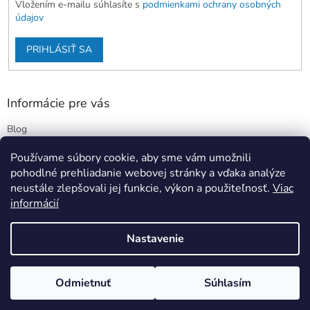
Vložením e-mailu súhlasíte s
podmienkami ochrany osobných
údajov
PRIHLÁSIŤ SA
Informácie pre vás
Blog
Kontakty
Používame súbory cookie, aby sme vám umožnili
Obchodné podmienky
pohodlné prehliadanie webovej stránky a vďaka analýze
Podmienky ochrany osobných údajov
neustále zlepšovali jej funkcie, výkon a použiteľnosť.
Viac
informácií
Nastavenie
Vytvoril Shoptet
Odmietnuť
Súhlasím
Copyright 2026
Stimbi.sk
. Všetky práva vyhradené.