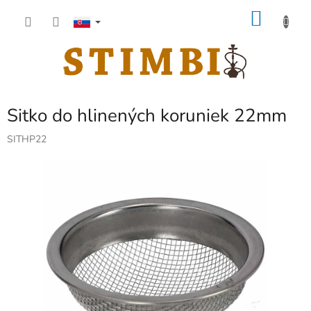
Prejsť
NÁKU
na
obsah
KOŠÍK
Sitko do hlinených koruniek 22mm
SITHP22