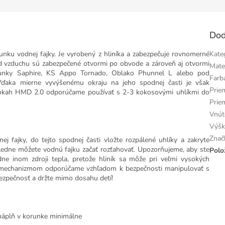
Dod
ku vodnej fajky. Je vyrobený z hliníka a zabezpečuje rovnomerné
Kate
od vzduchu sú zabezpečené otvormi po obvode a zároveň aj otvormi
Mate
unky Saphire, KS Appo Tornado, Oblako Phunnel L alebo pod
Far
Vďaka mierne vyvýšenému okraju na jeho spodnej časti je však
Prie
mokah HMD 2.0 odporúčame používať s 2-3 kokosovými uhlíkmi do
Priem
Vnút
Výšk
Znač
fajky, do tejto spodnej časti vložte rozpálené uhlíky a zakryte
sledne môžete vodnú fajku začať rozťahovať. Upozorňujeme, aby ste
Polo
ne inom zdroji tepla, pretože hliník sa môže pri veľmi vysokých
im mechanizmom odporúčame vzhľadom k bezpečnosti manipulovať s
ezpečnosť a držte mimo dosahu detí!
a náplň v korunke minimálne