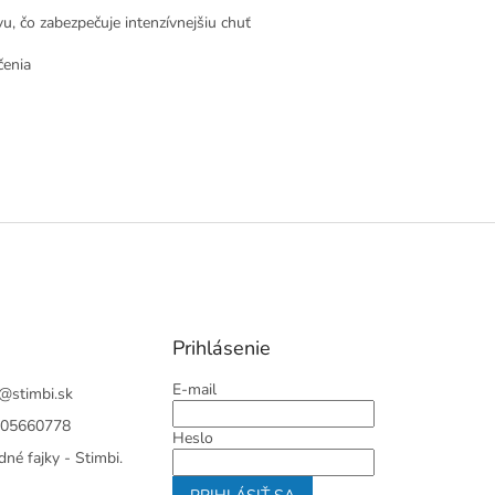
u, čo zabezpečuje intenzívnejšiu chuť
čenia
Prihlásenie
E-mail
@
stimbi.sk
05660778
Heslo
né fajky - Stimbi.