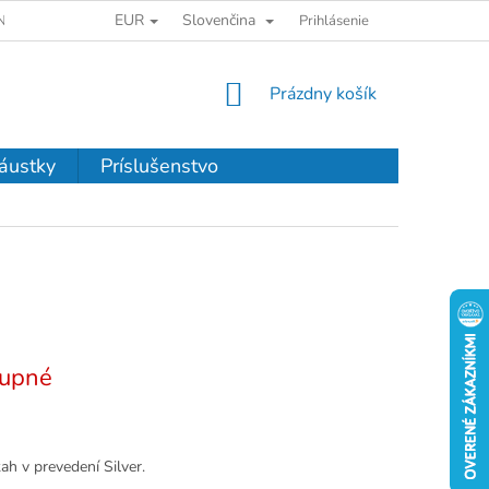
EUR
Slovenčina
NKY OCHRANY OSOBNÝCH ÚDAJOV
Prihlásenie
NÁKUPNÝ
Prázdny košík
KOŠÍK
áustky
Príslušenstvo
upné
 v prevedení Silver.