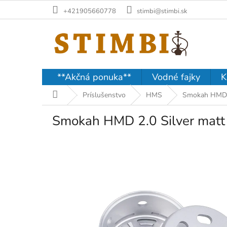
Prejsť
+421905660778
stimbi@stimbi.sk
na
obsah
**Akčná ponuka**
Vodné fajky
K
Domov
Príslušenstvo
HMS
Smokah HMD 2
Smokah HMD 2.0 Silver matt