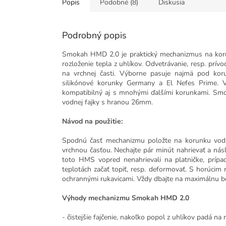
Popis
Podobné (8)
Diskusia
Podrobný popis
Smokah HMD 2.0 je praktický mechanizmus na korun
rozloženie tepla z uhlíkov.
Odvetrávanie, resp. prív
na vrchnej časti.
Výborne pasuje najmä pod kor
silikónové korunky Germany a El Nefes Prime. 
kompatibilný aj s mnohými ďalšími korunkami. S
vodnej fajky s hranou 26mm.
Návod na použitie:
Spodnú časť mechanizmu položte na korunku vodnej 
vrchnou časťou. Nechajte pár minút nahrievať a ná
toto HMS vopred nenahrievali na platničke, prípad
teplotách začať topiť, resp. deformovať. S horúc
ochrannými rukavicami. Vždy dbajte na maximálnu b
Výhody mechanizmu Smokah HMD 2.0
- čistejšie fajčenie, nakoľko popol z uhlíkov padá n