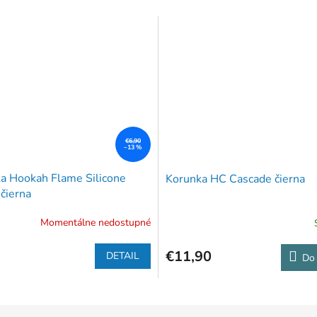
€6,90
–13 %
a Hookah Flame Silicone
Korunka HC Cascade čierna
čierna
Momentálne nedostupné
€11,90
DETAIL
Do 