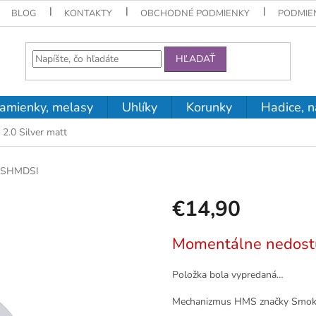
BLOG
KONTAKTY
OBCHODNÉ PODMIENKY
PODMIE
HĽADAŤ
amienky, melasy
Uhlíky
Korunky
Hadice, n
.0 Silver matt
SHMDSI
€14,90
Jednotková
Momentálne nedost
cena:
Položka bola vypredaná…
Mechanizmus HMS značky Smokah