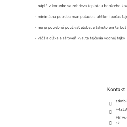
- náplň v korunke sa zohrieva teplotou horúceho kov
- minimálna potreba manipulácie s uhlíkmi počas faj
- nie je potrebné použivať alobal a takisto ani tarbuš
- väčšia dĺžka a zároveň kvalita fajčenia vodnej fajky
Z
á
p
ä
t
Kontakt
i
e
stimbi
+4219
FB Vod
sk