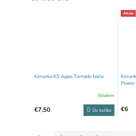
Akcia
Korunka KS Appo Tornado biela
Korunk
Power 
Skladom
€6
€7,50
Do košíka