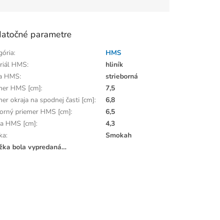
atočné parametre
gória
:
HMS
riál HMS
:
hliník
ba HMS
:
strieborná
mer HMS [cm]
:
7,5
er okraja na spodnej časti [cm]
:
6,8
orný priemer HMS [cm]
:
6,5
a HMS [cm]
:
4,3
ka
:
Smokah
žka bola vypredaná…