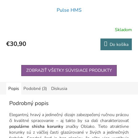
Pulse HMS
Skladom
€30,90
Do košíka
ZOBRAZIŤ VŠETKY SÚVISIACE PRODUKTY
Popis
Podobné (3)
Diskusia
Podrobný popis
Elegantný, hravý a jedinečný dizajn zabezpečený ručnou prácou
či kvalitné spracovanie – aj takto by sa dali charakterizovať
populárne shisha korunky
značky Oblako. Tieto atraktívne
korunky sú z väčšej časti glazúrované v živých a jedinečných