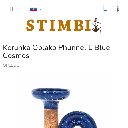
Prejsť
NÁKU
na
obsah
KOŠÍK
Korunka Oblako Phunnel L Blue
Cosmos
OPLBUC