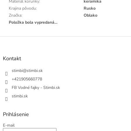
Materiál korunky
:
keramika
Krajina pôvodu
:
Rusko
Značka
:
Oblako
Položka bola vypredaná…
Z
á
p
ä
Kontakt
t
i
stimbi
@
stimbi.sk
e
+421905660778
FB Vodné fajky - Stimbi.sk
stimbi.sk
Prihlásenie
E-mail