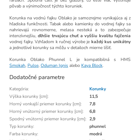
farbách. Spodná časť je bez glazúry, čo ešte viac vystihuje
pôvab a výnimočnosť týchto koruniek.
Korunka na vodnú fajku Oblako je samozrejme vynikajúca aj z
hľadiska funkčnosti. Tabak alebo kamienky do vodnej fajky sa
nahrievajú rovnomerne, melasa nesteká a to zabezpečuje
intenzívnejšiu,
dlhšie trvajúcu chuť a vyššiu kvalitu fajčenia
vodnej fajky.
Vzhľadom k ručnej výrobe je
každý kus unikátny
a jednotlivé korunky sa môžu v detailoch mierne líšiť.
Korunka Oblako Phunnel L je kompatibilná s HMS
Smokah
,
Pulse
,
Oduman Ignis
alebo
Kaya Block
.
Dodatočné parametre
Kategória
:
Korunky
Výška korunky [cm]
:
11,5
Horný vonkajší priemer korunky [cm]
:
7,8
Horný vnútorný priemer korunky [cm]
:
6,8
Spodný vnútorný priemer korunky [cm]
:
2,9
Typ korunky
:
phunnel
Farba korunky
:
modrá