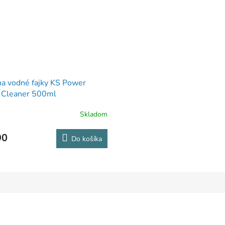
 na vodné fajky KS Power
 Cleaner 500ml
Skladom
90
Do košíka