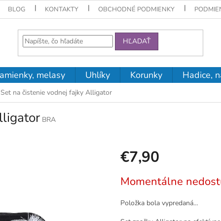
BLOG
KONTAKTY
OBCHODNÉ PODMIENKY
PODMIE
HĽADAŤ
amienky, melasy
Uhlíky
Korunky
Hadice, n
Set na čistenie vodnej fajky Alligator
lligator
BRA
€7,90
Jednotková
Momentálne nedost
cena:
Položka bola vypredaná…