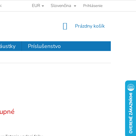
EUR
Slovenčina
NKY OCHRANY OSOBNÝCH ÚDAJOV
Prihlásenie
NÁKUPNÝ
Prázdny košík
KOŠÍK
áustky
Príslušenstvo
upné