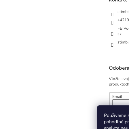
i
e
stimbi
+4219
FB Vod
sk
stimbi
Odobera
Vložte svo
produktoch
Email
Vložením
údajov
Používame s
pohodlné pr
analýze neus
PRIHL