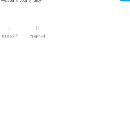
vyčistenie vodnej fajky.
STRÁŽIŤ
ZDIEĽAŤ