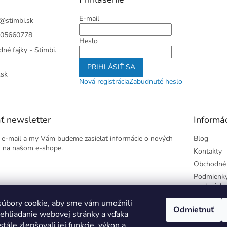
E-mail
@
stimbi.sk
05660778
Heslo
né fajky - Stimbi.
PRIHLÁSIŤ SA
.sk
Nová registrácia
Zabudnuté heslo
ť newsletter
Informác
j e-mail a my Vám budeme zasielať informácie o nových
Blog
 na našom e-shope.
Kontakty
Obchodné
Podmienky
osobných 
 e-mailu súhlasíte s
podmienkami ochrany osobných
úbory cookie, aby sme vám umožnili
Odmietnuť
ehliadanie webovej stránky a vďaka
tále zlepšovali jej funkcie, výkon a
ÁSIŤ SA