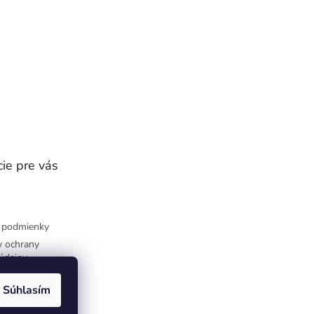
ie pre vás
 podmienky
 ochrany
údajov
Súhlasím