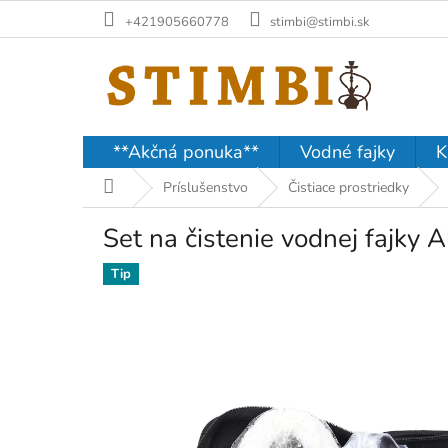
Prejsť
+421905660778
stimbi@stimbi.sk
na
obsah
**Akčná ponuka**
Vodné fajky
K
Domov
Príslušenstvo
Čistiace prostriedky
Set na čistenie vodnej fajky A
Tip