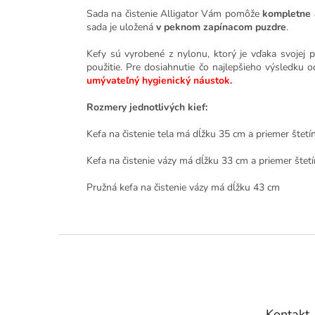
Sada na čistenie Alligator Vám pomôže
kompletne 
sada je uložená
v peknom zapínacom puzdre
.
Kefy sú vyrobené z nylonu, ktorý je vďaka svojej p
použitie. Pre dosiahnutie čo najlepšieho výsledku 
umývateľný hygienický náustok.
Rozmery jednotlivých kief:
Kefa na čistenie tela má dĺžku 35 cm a priemer štetí
Kefa na čistenie vázy má dĺžku 33 cm a priemer štet
Pružná kefa na čistenie vázy má dĺžku 43 cm
Z
á
p
ä
t
Kontakt