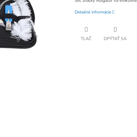
Set značky Alligator na efektívne 
Detailné informácie
TLAČ
OPÝTAŤ SA