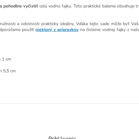
a pohodlne vyčistiť
celú vodnú fajku. Toto praktické balenie obsahuje tri
ružnosti a odolnosti prakticky ideálny. Vďaka tejto sade môže byť Vaš
odporúčame použiť
niektorý z prípravkov
na čistenie vodnej fajky z naš
n 1 cm
ín 5,5 cm
Prihlásenie