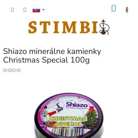
Prejsť
NÁKU
na
obsah
KOŠÍK
Shiazo minerálne kamienky
Christmas Special 100g
SHZCHS