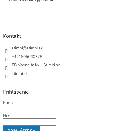
Z
á
p
ä
Kontakt
t
i
stimbi
@
stimbi.sk
e
+421905660778
FB Vodné fajky - Stimbi.sk
stimbi.sk
Prihlásenie
E-mail
Heslo
PRIHLÁSIŤ SA