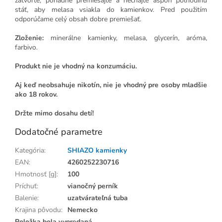
zatvorte, poriadne premiešajte a nechajte aspoň polhodinu
stáť, aby melasa vsiakla do kamienkov.
Pred použitím
odporúčame celý obsah dobre premiešať.
Zloženie:
minerálne kamienky, melasa, glycerín, aróma,
farbivo.
Produkt nie je vhodný na konzumáciu.
Aj keď neobsahuje nikotín, nie je vhodný pre osoby mladšie
ako 18 rokov.
Držte mimo dosahu detí!
Dodatočné parametre
Kategória
:
SHIAZO kamienky
EAN
:
4260252230716
Hmotnosť [g]
:
100
Príchuť
:
vianočný perník
Balenie
:
uzatvárateľná tuba
Krajina pôvodu
:
Nemecko
Položka bola vypredaná…