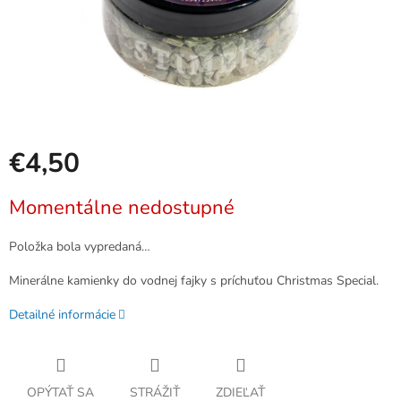
€4,50
Jednotková
Momentálne nedostupné
cena:
Položka bola vypredaná…
Minerálne kamienky do vodnej fajky s príchuťou Christmas Special.
Detailné informácie
OPÝTAŤ SA
STRÁŽIŤ
ZDIEĽAŤ