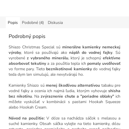
Popis
Podobné (4)
Diskusia
Podrobný popis
Shiazo Christmas Special sú
minerálne kamienky nemeckej
výroby
, ktoré sa používajú ako
náplň do vodnej fajky
.
Sú
vyrobené
z vybraného minerálu
, ktorý je schopný
efektívne
absorbovať tekutiny
a za použitia tepla ich
pomaly uvoľňovať
vo forme pary. Tieto
beznikotínové kamienky
do vodnej fajky
teda dym len simulujú, ale nevytvárajú ho.
Kamienky Shiazo sú
menej škodlivou alternatívou
tabaku pre
vodné fajky a ocenia ich najmä ľudia, ktorým vyhovuje
shisha
bez nikotínu
. Na
zvýraznenie chute a "poriadne oblaky"
ich
môžete vyskúšať v kombinácii s pastami Hookah Squeeze
alebo Hookah Cream.
Návod na použitie:
V dóze sa nachádza sáčok s melasou a
suché kamienky. Obsah sáčka vylejte na tieto kamienky, dózu