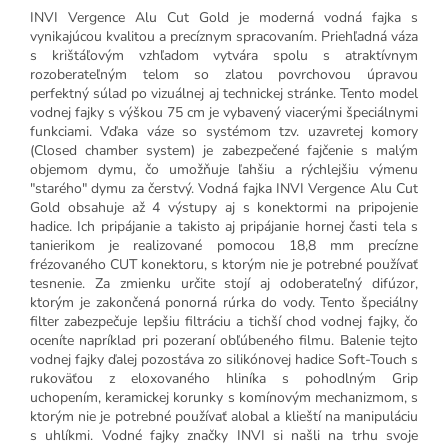
INVI Vergence Alu Cut Gold je moderná vodná fajka s
vynikajúcou kvalitou a precíznym spracovaním. Priehľadná váza
s krištáľovým vzhľadom vytvára spolu s atraktívnym
rozoberateľným telom so zlatou povrchovou úpravou
perfektný súlad po vizuálnej aj technickej stránke. Tento model
vodnej fajky s výškou 75 cm je vybavený viacerými špeciálnymi
funkciami. Vďaka váze so systémom tzv. uzavretej komory
(Closed chamber system) je zabezpečené fajčenie s malým
objemom dymu, čo umožňuje ľahšiu a rýchlejšiu výmenu
"starého" dymu za čerstvý. Vodná fajka
INVI Vergence Alu Cut
Gold
obsahuje až 4 výstupy aj s konektormi na pripojenie
hadice. Ich pripájanie a takisto aj pripájanie hornej časti tela s
tanierikom je realizované pomocou 18,8 mm precízne
frézovaného CUT konektoru, s ktorým nie je potrebné používať
tesnenie. Za zmienku určite stojí aj odoberateľný difúzor,
ktorým je zakončená ponorná rúrka do vody. Tento špeciálny
filter zabezpečuje lepšiu filtráciu a tichší chod vodnej fajky, čo
oceníte napríklad pri pozeraní obľúbeného filmu. Balenie tejto
vodnej fajky ďalej pozostáva zo silikónovej hadice Soft-Touch s
rukoväťou z eloxovaného hliníka s pohodlným Grip
uchopením, keramickej korunky s komínovým mechanizmom, s
ktorým nie je potrebné používať alobal a klieští na manipuláciu
s uhlíkmi. Vodné fajky značky INVI si našli na trhu svoje