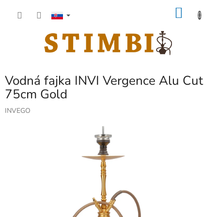
Prejsť
NÁKU
na
obsah
KOŠÍK
Vodná fajka INVI Vergence Alu Cut
75cm Gold
INVEGO