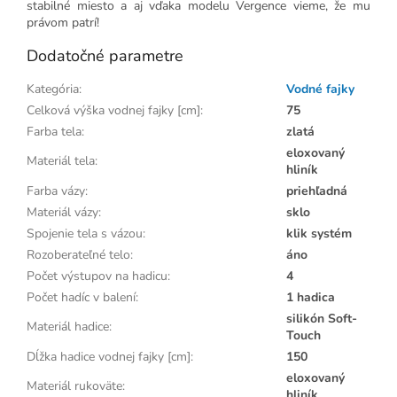
stabilné miesto a aj vďaka modelu Vergence vieme, že mu
právom patrí!
Dodatočné parametre
Kategória
:
Vodné fajky
Celková výška vodnej fajky [cm]
:
75
Farba tela
:
zlatá
eloxovaný
Materiál tela
:
hliník
Farba vázy
:
priehľadná
Materiál vázy
:
sklo
Spojenie tela s vázou
:
klik systém
Rozoberateľné telo
:
áno
Počet výstupov na hadicu
:
4
Počet hadíc v balení
:
1 hadica
silikón Soft-
Materiál hadice
:
Touch
Dĺžka hadice vodnej fajky [cm]
:
150
eloxovaný
Materiál rukoväte
:
hliník