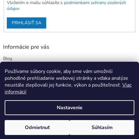
Vložením e-mailu súhlasíte s
podmienkami ochrany osobných
údajov
PRIHLÁSIŤ SA
Informácie pre vás
Blog
Kontakty
Používame súbory cookie, aby sme vám umožnili
Obchodné podmienky
pohodlné prehliadanie webovej stránky a vďaka analýze
Podmienky ochrany osobných údajov
neustále zlepšovali jej funkcie, výkon a použiteľnosť.
Viac
informácií
Nastavenie
Vytvoril Shoptet
Odmietnuť
Súhlasím
Copyright 2026
Stimbi.sk
. Všetky práva vyhradené.