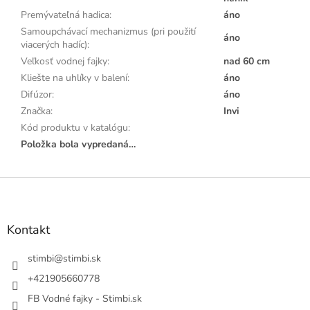
Premývateľná hadica
:
áno
Samoupchávací mechanizmus (pri použití
áno
viacerých hadíc)
:
Veľkosť vodnej fajky
:
nad 60 cm
Kliešte na uhlíky v balení
:
áno
Difúzor
:
áno
Značka
:
Invi
Kód produktu v katalógu
:
Položka bola vypredaná…
Z
á
p
ä
Kontakt
t
i
stimbi
@
stimbi.sk
e
+421905660778
FB Vodné fajky - Stimbi.sk